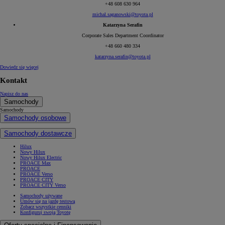
+48 608 630 964
michal.saganowski@toyota.pl
Katarzyna Serafin
Corporate Sales Department Coordinator
+48 660 480 334
katarzyna.serafin@toyota.pl
Dowiedz się więcej
Kontakt
Napisz do nas
Samochody
Samochody
Samochody osobowe
Samochody dostawcze
Hilux
Nowy Hilux
Nowy Hilux Electric
PROACE Max
PROACE
PROACE Verso
PROACE CITY
PROACE CITY Verso
Samochody używane
Umów się na jazdę testową
Zobacz wszystkie cenniki
Konfiguruj swoją Toyotę