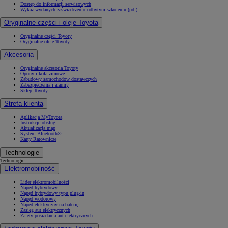
Dostęp do informacji serwisowych
Wykaz wydanych zaświadczeń o odbytym szkoleniu (pdf)
Oryginalne części i oleje Toyota
Oryginalne części Toyoty
Oryginalne oleje Toyoty
Akcesoria
Oryginalne akcesoria Toyoty
Opony i koła zimowe
Zabudowy samochodów dostawczych
Zabezpieczenia i alarmy
Sklep Toyoty
Strefa klienta
Aplikacja MyToyota
Instrukcje obsługi
Aktualizacja map
System Bluetooth®
Karty Ratownicze
Technologie
Technologie
Elektromobilność
Lider elektromobilności
Napęd hybrydowy
Napęd hybrydowy typu plug-in
Napęd wodorowy
Napęd elektryczny na baterię
Zasięg aut elektrycznych
Zalety posiadania aut elektrycznych