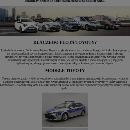
samochody cieszące się ugruntowaną pozycją na polskim rynku.
DLACZEGO FLOTA TOYOTY?
Posiadanie w swojej flocie samochodów Toyoty wiąże się nie tylko z wieloma korzyściami eksploatacyjnymi,
ale także z zyskami czysto biznesowymi. Marka zapewnia nowoczesne formy finansowania i obsługi
serwisowej nowych samochodów, niskie rzeczywiste koszty użytkowania pojazdów czy wysoką wartość
odsprzedaży aut używanych. Dodatkowym atutem jest oferta modeli z samoładującym się napędem
hybrydowym, którego prekursorem i niezaprzeczalnym liderem jest właśnie Toyota.
MODELE TOYOTY
Toyota oferuje szeroki wybór nowoczesnych samochodów o rozmaitym przeznaczeniu biznesowym, włącznie
z autami dostawczymi. Wiele z nich jest wyposażonych w innowacyjny napęd hybrydowy, który zapewnia
komfortową i ekonomiczną jazdę z niskim zużyciem paliwa oraz spełnia najnowsze rygorystyczne normy emisji
spalin.