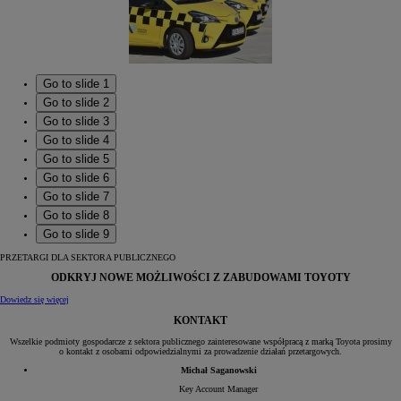
Go to slide 1
Go to slide 2
Go to slide 3
Go to slide 4
Go to slide 5
Go to slide 6
Go to slide 7
Go to slide 8
Go to slide 9
PRZETARGI DLA SEKTORA PUBLICZNEGO
ODKRYJ NOWE MOŻLIWOŚCI Z ZABUDOWAMI TOYOTY
Dowiedz się więcej
KONTAKT
Wszelkie podmioty gospodarcze z sektora publicznego zainteresowane współpracą z marką Toyota prosimy
o kontakt z osobami odpowiedzialnymi za prowadzenie działań przetargowych.
Michał Saganowski
Key Account Manager