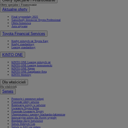
Oferty specjalne i Finansowanie
Oferty specjalne i Finansowanie
Aktualne oferty
Finał wyprzedaży 2025
Samochody dostawcze Toyota Professional
Oferta biznesowa
Auta używane
Toyota Financial Services
Kredyt niższych rat Toyota Easy
Kredyt standardowy
Leasing standardowy
KINTO ONE
KINTO ONE Leasing niższych rat
KINTO ONE Leasing konsumencki
KINTO ONE Najem
KINTO ONE Zarządzanie flotą
KINTO Mobility
Dla właścicieli
Dla właścicieli
Serwis
Promocje i sezonowe usługi
Pozostałe oferty serwisu
Rezerwacja wizyty w serwisie
Gwarancja Toyota Relax
Pozostałe Gwarancje Toyoty
Ubezpieczenia i naprawy blacharsko-lakiernicze
Innowacyjne usługi dla Twojej wygody
Bezpłatne Akcje Serwisowe
Serwis Dobrych Cen
Serwis w ASO się opłaca