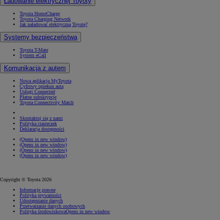
Ładowanie elektrycznej Toyoty
Toyota HomeCharge
Toyota Charging Network
Jak naładować elektryczną Toyotę?
Systemy bezpieczeństwa
Toyota T-Mate
System eCall
Komunikacja z autem
Nowa aplikacja MyToyota
Cyfrowy opiekun auta
Usługi Connected
Płatne subskrypcje
Toyota Connectivity Match
Skontaktuj się z nami
Polityka ciasteczek
Deklaracja dostępności
(Opens in new window)
(Opens in new window)
(Opens in new window)
(Opens in new window)
Copyright © Toyota 2026
Informacje prawne
Polityka prywatności
Udostępnianie danych
Przetwarzanie danych osobowych
Polityka środowiskowa
Opens in new window