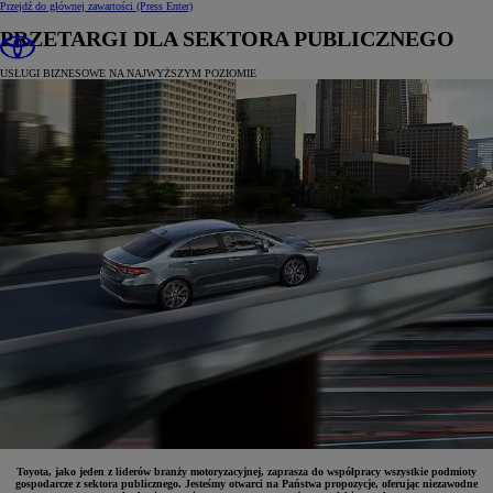
Przejdź do głównej zawartości
(Press Enter)
PRZETARGI DLA SEKTORA PUBLICZNEGO
USŁUGI BIZNESOWE NA NAJWYŻSZYM POZIOMIE
Toyota, jako jeden z liderów branży motoryzacyjnej, zaprasza do współpracy wszystkie podmioty
gospodarcze z sektora publicznego. Jesteśmy otwarci na Państwa propozycje, oferując niezawodne