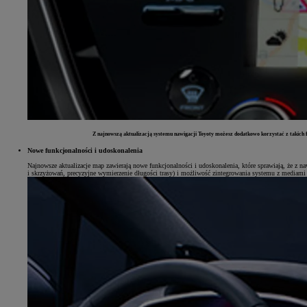
Z najnowszą aktualizacją systemu nawigacji Toyoty możesz dodatkowo korzystać z takich fu
Nowe funkcjonalności i udoskonalenia
Najnowsze aktualizacje map zawierają nowe funkcjonalności i udoskonalenia, które sprawiają, że z 
i skrzyżowań, precyzyjne wymierzenie długości trasy) i możliwość zintegrowania systemu z mediami s