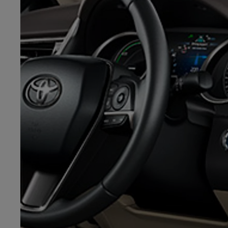
Od
197 400 zł
netto
PROACE Max
RÓWNIEŻ ELECTRIC