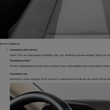
Korzyści z aktualizacji
Oszczędzasz sobie nerwów
Około 15%* sieci dróg zmienia się każdego roku, więc aktualizacja systemu nawigacji Toyoty jest gwa
Oszczędzasz paliwo
Na bazie najaktualniejszych map możesz wyznaczyć trasę, którą najefektywniej i najwydajniej dotrzes
Oszczędzasz czas
Innowacyjny system nawigacji Toyoty pozwala Ci zoptymalizować drogę tak, aby podróż była jak najszy