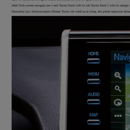
Jeżeli Twój system nawigacji jest z serii Toyota Touch with Go lub Toyota Touch 2 with Go zalogu
Skonsultuj się z Autoryzowanym Dilerem Toyoty lub wejdź na tę stronę, aby pobrać najnowsze aktua
Od
117 670 zł
netto
PROACE CITY
RÓWNIEŻ ELECTRIC