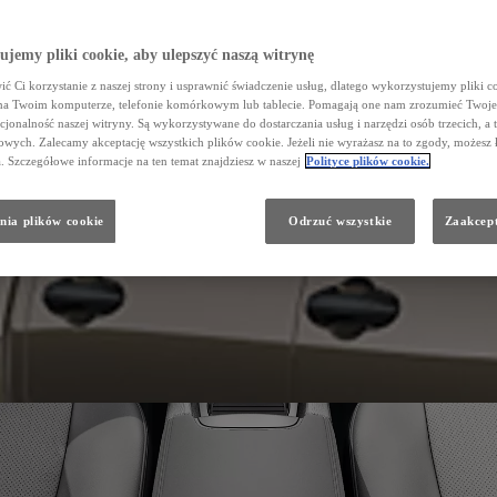
jemy pliki cookie, aby ulepszyć naszą witrynę
ć Ci korzystanie z naszej strony i usprawnić świadczenie usług, dlatego wykorzystujemy pliki co
na Twoim komputerze, telefonie komórkowym lub tablecie. Pomagają one nam zrozumieć Twoje 
cjonalność naszej witryny. Są wykorzystywane do dostarczania usług i narzędzi osób trzecich, a 
wych. Zalecamy akceptację wszystkich plików cookie. Jeżeli nie wyrażasz na to zgody, możesz 
a. Szczegółowe informacje na ten temat znajdziesz w naszej
Polityce plików cookie.
nia plików cookie
Odrzuć wszystkie
Zaakcept