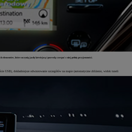
h elementów, które uczynią jazdę łatwiejszą i pozwolą czerpać z niej pełnię przyjemności.
ejście USB), dokładniejsze odwzorowanie szczegółów na mapie (automatyczne zbliżenie, widok tuneli