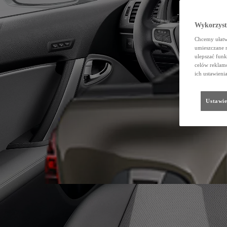
Wykorzystu
Chcemy ułatwi
umieszczane 
ulepszać funk
celów reklamo
ich ustawieni
Ustawie