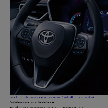
Sprawdź, jak zaktualizować starsze systemy nawigacji Toyota.
(Opens in new window)
Zaktualizuj teraz i ciesz się komfortem jazdy!
Sprawdź czy jest już dostępna kolejna aktualizacja systemu nawigacji Toyoty: