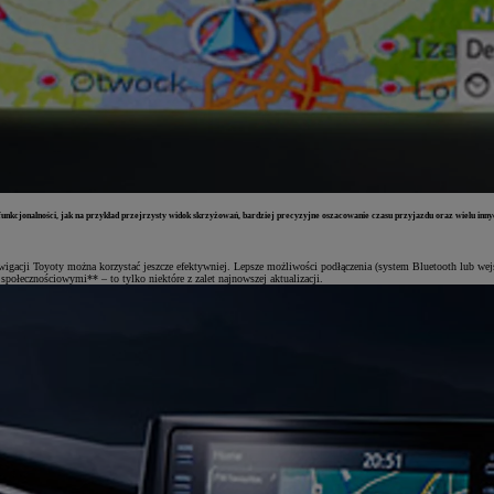
nkcjonalności, jak na przykład przejrzysty widok skrzyżowań, bardziej precyzyjne oszacowanie czasu przyjazdu oraz wielu innyc
nawigacji Toyoty można korzystać jeszcze efektywniej. Lepsze możliwości podłączenia (system Bluetooth lub w
połecznościowymi** – to tylko niektóre z zalet najnowszej aktualizacji.