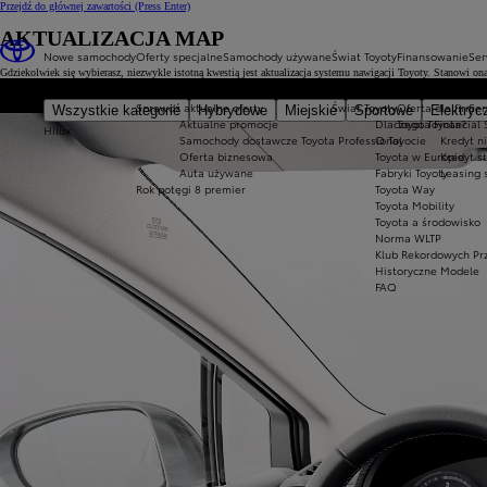
Przejdź do głównej zawartości
(Press Enter)
AKTUALIZACJA MAP
Nowe samochody
Oferty specjalne
Samochody używane
Świat Toyoty
Finansowanie
Ser
Gdziekolwiek się wybierasz, niezwykle istotną kwestią jest aktualizacja systemu nawigacji Toyoty. Stanowi on
Sprawdź aktualne oferty
Świat Toyoty
Oferta dla firm
Ser
Wszystkie kategorie
Hybrydowe
Miejskie
Sportowe
Elektryc
Aktualne promocje
Dlaczego Toyota?
Toyota Financial 
Hilux
Samochody dostawcze Toyota Professional
O Toyocie
Kredyt n
Oferta biznesowa
Toyota w Europie
Kredyt s
Auta używane
Fabryki Toyoty
Leasing 
Rok potęgi 8 premier
Toyota Way
Toyota Mobility
Toyota a środowisko
Norma WLTP
Klub Rekordowych Pr
Historyczne Modele
FAQ