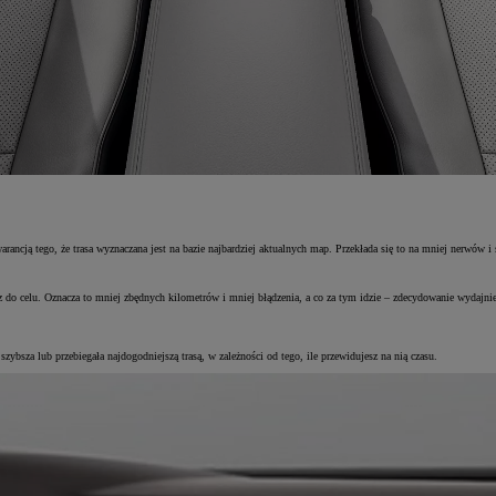
rancją tego, że trasa wyznaczana jest na bazie najbardziej aktualnych map. Przekłada się to na mniej nerwów i 
z do celu. Oznacza to mniej zbędnych kilometrów i mniej błądzenia, a co za tym idzie – zdecydowanie wydajniej
bsza lub przebiegała najdogodniejszą trasą, w zależności od tego, ile przewidujesz na nią czasu.