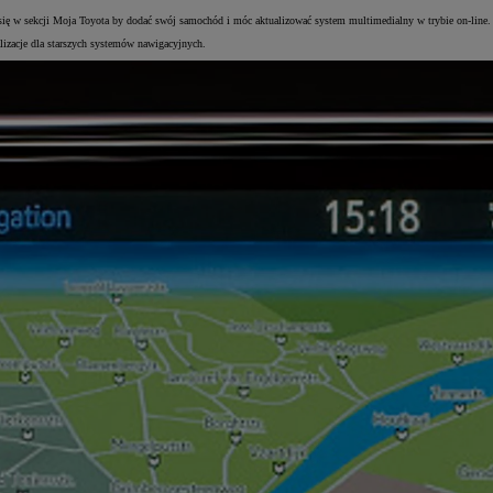
j się w sekcji Moja Toyota by dodać swój samochód i móc aktualizować system multimedialny w trybie on-line.
lizacje dla starszych systemów nawigacyjnych.