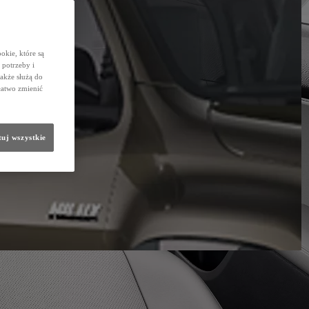
okie, które są
potrzeby i
także służą do
łatwo zmienić
uj wszystkie