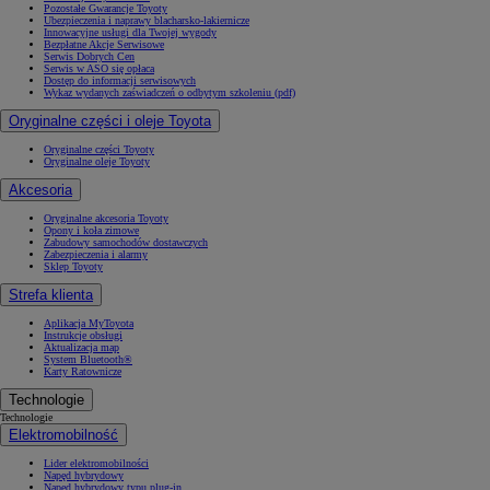
Pozostałe Gwarancje Toyoty
Ubezpieczenia i naprawy blacharsko-lakiernicze
Innowacyjne usługi dla Twojej wygody
Bezpłatne Akcje Serwisowe
Serwis Dobrych Cen
Serwis w ASO się opłaca
Dostęp do informacji serwisowych
Wykaz wydanych zaświadczeń o odbytym szkoleniu (pdf)
Oryginalne części i oleje Toyota
Oryginalne części Toyoty
Oryginalne oleje Toyoty
Akcesoria
Oryginalne akcesoria Toyoty
Opony i koła zimowe
Zabudowy samochodów dostawczych
Zabezpieczenia i alarmy
Sklep Toyoty
Strefa klienta
Aplikacja MyToyota
Instrukcje obsługi
Aktualizacja map
System Bluetooth®
Karty Ratownicze
Technologie
Technologie
Elektromobilność
Lider elektromobilności
Napęd hybrydowy
Napęd hybrydowy typu plug-in