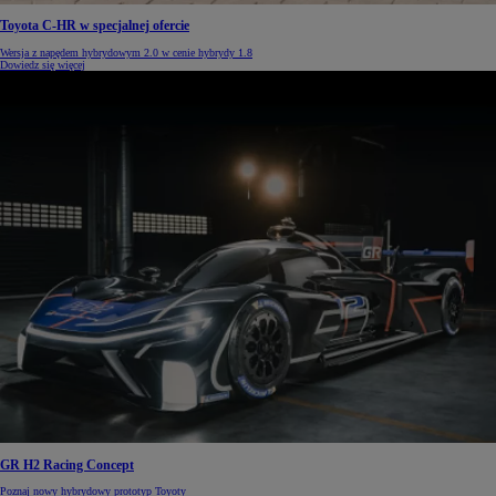
Toyota C-HR w specjalnej ofercie
Wersja z napędem hybrydowym 2.0 w cenie hybrydy 1.8
Dowiedz się więcej
GR H2 Racing Concept
Poznaj nowy hybrydowy prototyp Toyoty