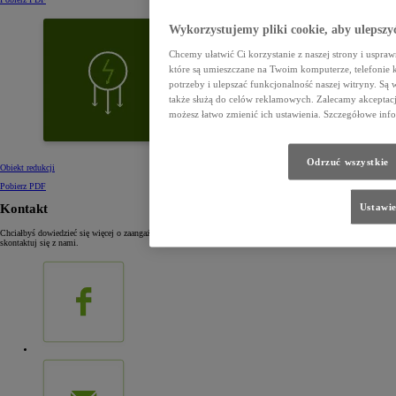
Wykorzystujemy pliki cookie, aby ulepszy
Chcemy ułatwić Ci korzystanie z naszej strony i uspraw
które są umieszczane na Twoim komputerze, telefoni
potrzeby i ulepszać funkcjonalność naszej witryny. Są 
także służą do celów reklamowych. Zalecamy akceptację
możesz łatwo zmienić ich ustawienia. Szczegółowe info
Odrzuć wszystkie
Obiekt redukcji
Pobierz PDF
Ustawie
Kontakt
Chciałbyś dowiedzieć się więcej o zaangażowaniu Toyoty w środowisko, lub przedstawić nam swoje pomysły,
skontaktuj się z nami.