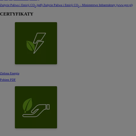
Zużycie Paliwa i Emicji CO
(pdf)
Zużycie Paliwa i Emicji CO
- Ministerstwo Infrastruktury (www.gov.pl)
2
2
CERTYFIKATY
Zielona Energia
Pobierz PDF