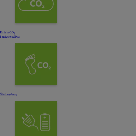
Emisja CO
2
i zużycie paliwa
Ślad węglowy