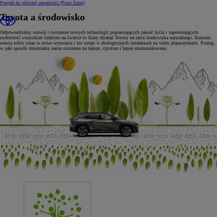
Przejdź do głównej zawartości
(Press Enter)
Toyota a środowisko
Odpowiedzialny rozwój i tworzenie nowych technologii poprawiających jakość życia i zapewniających
mobilność wszystkim ludziom na świecie to filary działań Toyoty na rzecz środowiska naturalnego. Koncern
stawia sobie coraz to nowe wyzwania i nie ustaje w ekologicznych działaniach na wielu płaszczyznach. Poznaj,
w jaki sposób zmieniamy nasze otoczenie na lepsze, czystsze i lepiej skomunikowane.