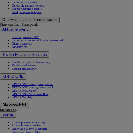
Samochody używane
Umów się na jazdę testową
Zobacz wszystkie cenniki
Konfiguruj swoją Toyotę
Oferty specjalne i Finansowanie
Oferty specjalne i Finansowanie
Aktualne oferty
Finał wyprzedaży 2025
Samochody dostawcze Toyota Professional
Oferta biznesowa
Auta używane
Toyota Financial Services
Kredyt niższych rat Toyota Easy
Kredyt standardowy
Leasing standardowy
KINTO ONE
KINTO ONE Leasing niższych rat
KINTO ONE Leasing konsumencki
KINTO ONE Najem
KINTO ONE Zarządzanie flotą
KINTO Mobility
Dla właścicieli
Dla właścicieli
Serwis
Promocje i sezonowe usługi
Pozostałe oferty serwisu
Rezerwacja wizyty w serwisie
Gwarancja Toyota Relax