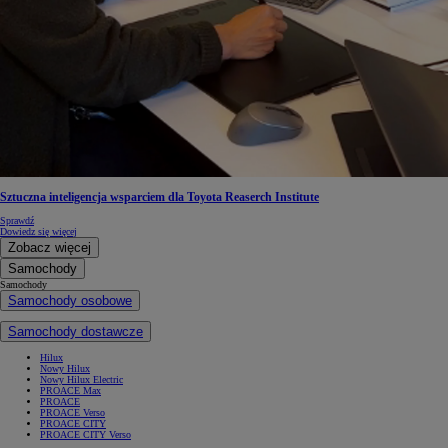
Sztuczna inteligencja wsparciem dla Toyota Reaserch Institute
Sprawdź
Dowiedz się więcej
Zobacz więcej
Samochody
Samochody
Samochody osobowe
Samochody dostawcze
Hilux
Nowy Hilux
Nowy Hilux Electric
PROACE Max
PROACE
PROACE Verso
PROACE CITY
PROACE CITY Verso