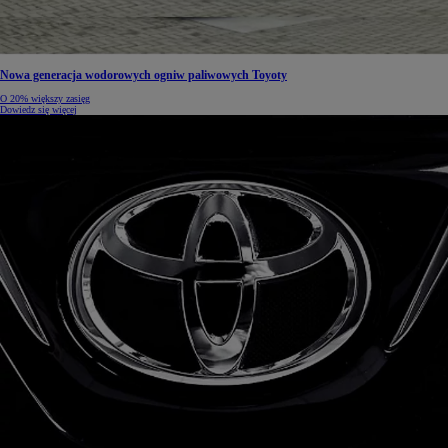
Nowa generacja wodorowych ogniw paliwowych Toyoty
O 20% większy zasięg
Dowiedz się więcej