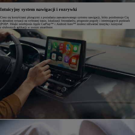
Intuicyjny system nawigacji i rozrywki
Ciesz się korzyściami płynącymi z posiadania zaawansowanego systemu nawigacji, który poinformuje Cię
o aktualnej sytuacji na wybranej trasie, lokalizacji fotoradarów, prognozie pogody i interesujących punktach
(POI)*. Dzięki interfejsom Apple CarPlay™ i Android Auto™ możesz odtwarzać muzykę i korzystać
z ulubionych aplikacji w swoim smartfonie.