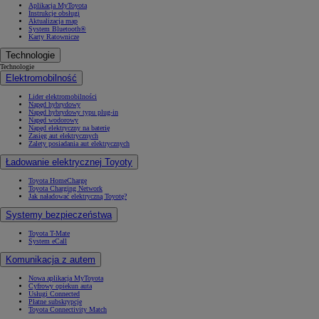
Aplikacja MyToyota
Instrukcje obsługi
Aktualizacja map
System Bluetooth®
Karty Ratownicze
Technologie
Technologie
Elektromobilność
Lider elektromobilności
Napęd hybrydowy
Napęd hybrydowy typu plug-in
Napęd wodorowy
Napęd elektryczny na baterię
Zasięg aut elektrycznych
Zalety posiadania aut elektrycznych
Ładowanie elektrycznej Toyoty
Toyota HomeCharge
Toyota Charging Network
Jak naładować elektryczną Toyotę?
Systemy bezpieczeństwa
Toyota T-Mate
System eCall
Komunikacja z autem
Nowa aplikacja MyToyota
Cyfrowy opiekun auta
Usługi Connected
Płatne subskrypcje
Toyota Connectivity Match