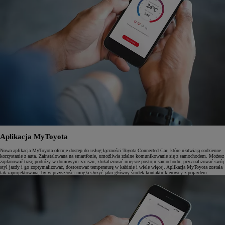
Aplikacja MyToyota
Nowa aplikacja MyToyota oferuje dostęp do usług łączności Toyota Connected Car, które ułatwiają codzienne
korzystanie z auta. Zainstalowana na smartfonie, umożliwia zdalne komunikowanie się z samochodem. Możesz
zaplanować trasę podróży w domowym zaciszu, zlokalizować miejsce postoju samochodu, przeanalizować swój
styl jazdy i go zoptymalizować, dostosować temperaturę w kabinie i wiele więcej. Aplikacja MyToyota została
tak zaprojektowana, by w przyszłości mogła służyć jako główny środek kontaktu kierowcy z pojazdem.