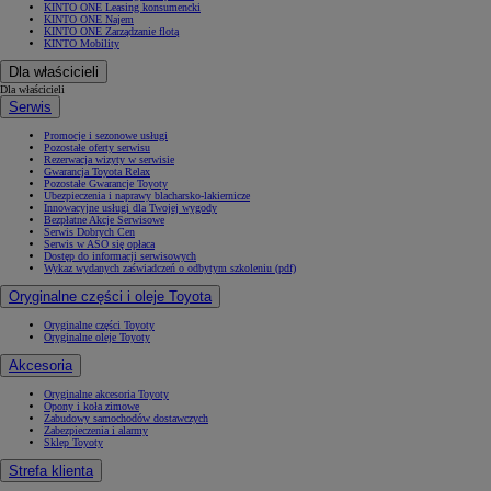
KINTO ONE Leasing konsumencki
KINTO ONE Najem
KINTO ONE Zarządzanie flotą
KINTO Mobility
Dla właścicieli
Dla właścicieli
Serwis
Promocje i sezonowe usługi
Pozostałe oferty serwisu
Rezerwacja wizyty w serwisie
Gwarancja Toyota Relax
Pozostałe Gwarancje Toyoty
Ubezpieczenia i naprawy blacharsko-lakiernicze
Innowacyjne usługi dla Twojej wygody
Bezpłatne Akcje Serwisowe
Serwis Dobrych Cen
Serwis w ASO się opłaca
Dostęp do informacji serwisowych
Wykaz wydanych zaświadczeń o odbytym szkoleniu (pdf)
Oryginalne części i oleje Toyota
Oryginalne części Toyoty
Oryginalne oleje Toyoty
Akcesoria
Oryginalne akcesoria Toyoty
Opony i koła zimowe
Zabudowy samochodów dostawczych
Zabezpieczenia i alarmy
Sklep Toyoty
Strefa klienta