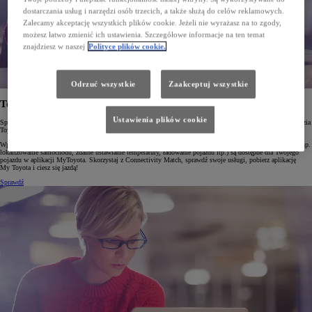
dostarczania usług i narzędzi osób trzecich, a także służą do celów reklamowych.
Zalecamy akceptację wszystkich plików cookie. Jeżeli nie wyrażasz na to zgody,
możesz łatwo zmienić ich ustawienia. Szczegółowe informacje na ten temat
znajdziesz w naszej
Polityce plików cookie.
Odrzuć wszystkie
Zaakceptuj wszystkie
Toyota Connectivity Match
Ustawienia plików cookie
Sprawdź, w jaki sposób możesz w pełni wykorzystać Usługi Connected w Twojej Toyocie za pomocą narzędzia
Toyota Connectivity Match!
Wpisz numer identyfikacyjny Twojego samochodu (VIN) a dowiesz się, które ze zdalnych usług (takich jak np.
lokalizowanie samochodu, zdalne ustawianie temperatury, ładowanie pojazdu itp.) są dostępne dla Twojego
pojazdu w aplikacji MyToyota. Skorzystaj z Connectivity Match, sprawdź swoje usługi, pobierz aplikację
My Toyota i ciesz się jazdą!
Sprawdź