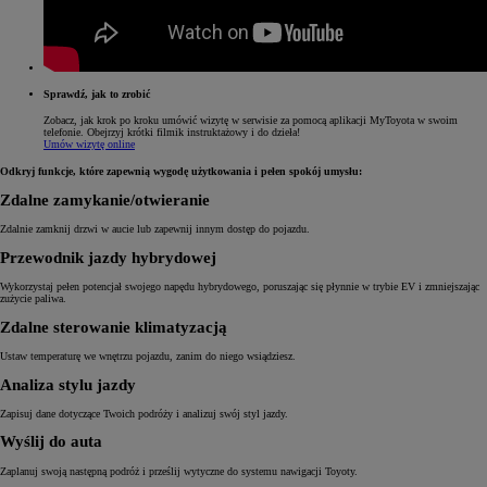
Sprawdź, jak to zrobić
Zobacz, jak krok po kroku umówić wizytę w serwisie za pomocą aplikacji MyToyota w swoim
telefonie. Obejrzyj krótki filmik instruktażowy i do dzieła!
Umów wizytę online
Odkryj funkcje, które zapewnią wygodę użytkowania i pełen spokój umysłu:
Zdalne zamykanie/otwieranie
Zdalnie zamknij drzwi w aucie lub zapewnij innym dostęp do pojazdu.
Przewodnik jazdy hybrydowej
Wykorzystaj pełen potencjał swojego napędu hybrydowego, poruszając się płynnie w trybie EV i zmniejszając
zużycie paliwa.
Zdalne sterowanie klimatyzacją
Ustaw temperaturę we wnętrzu pojazdu, zanim do niego wsiądziesz.
Analiza stylu jazdy
Zapisuj dane dotyczące Twoich podróży i analizuj swój styl jazdy.
Wyślij do auta
Zaplanuj swoją następną podróż i prześlij wytyczne do systemu nawigacji Toyoty.