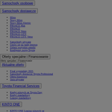
Samochody osobowe
Samochody dostawcze
Hilux
Nowy Hilux
Nowy Hilux Electric
PROACE Max
PROACE
PROACE Verso
PROACE CITY
PROACE CITY Verso
Samochody używane
Umów się na jazdę testową
Zobacz wszystkie cenniki
Konfiguruj swoją Toyotę
Oferty specjalne i Finansowanie
Oferty specjalne i Finansowanie
Aktualne oferty
Finał wyprzedaży 2025
Samochody dostawcze Toyota Professional
Oferta biznesowa
Auta używane
Toyota Financial Services
Kredyt niższych rat Toyota Easy
Kredyt standardowy
Leasing standardowy
KINTO ONE
KINTO ONE Leasing niższych rat