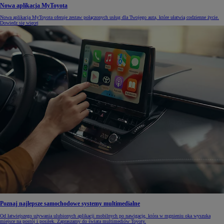
Nowa aplikacja MyToyota
Nowa aplikacja MyToyota oferuje zestaw połączonych usług dla Twojego auta, które ułatwią codzienne życie.
Dowiedz się więcej
Poznaj najlepsze samochodowe systemy multimedialne
Od łatwiejszego używania ulubionych aplikacji mobilnych po nawigację, która w mgnieniu oka wyszuka
miejsce na postój i posiłek. Zapraszamy do świata multimediów Toyoty.