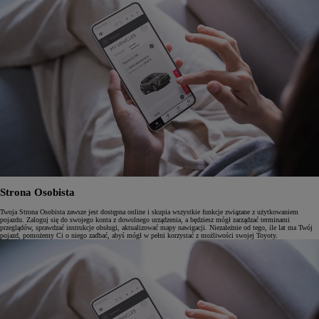
Strona Osobista
Twoja Strona Osobista zawsze jest dostępna online i skupia wszystkie funkcje związane z użytkowaniem
pojazdu. Zaloguj się do swojego konta z dowolnego urządzenia, a będziesz mógł zarządzać terminami
przeglądów, sprawdzać instrukcje obsługi, aktualizować mapy nawigacji. Niezależnie od tego, ile lat ma Twój
pojazd, pomożemy Ci o niego zadbać, abyś mógł w pełni korzystać z możliwości swojej Toyoty.