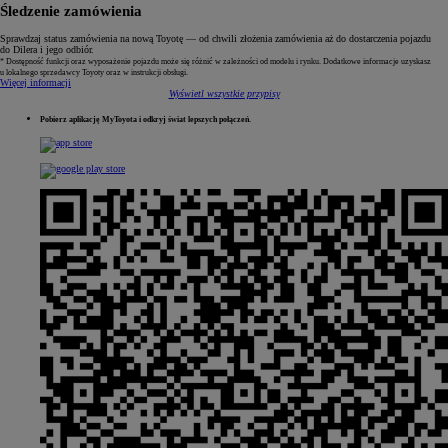
Śledzenie zamówienia
Sprawdzaj status zamówienia na nową Toyotę — od chwili złożenia zamówienia aż do dostarczenia pojazdu
do Dilera i jego odbiór.
* Dostępność funkcji oraz wyposażenie pojazdu może się różnić w zależności od modelu i rynku. Dodatkowe informacje uzyskasz
u lokalnego sprzedawcy Toyoty oraz w instrukcji obsługi.
Więcej informacji
Wyświetl wszystkie przypisy
Pobierz aplikację MyToyota i odkryj świat lepszych połączeń.