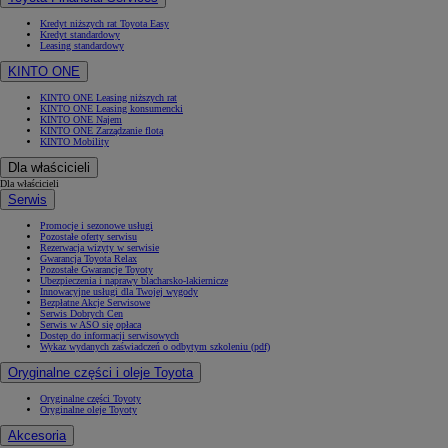
Kredyt niższych rat Toyota Easy
Kredyt standardowy
Leasing standardowy
KINTO ONE
KINTO ONE Leasing niższych rat
KINTO ONE Leasing konsumencki
KINTO ONE Najem
KINTO ONE Zarządzanie flotą
KINTO Mobility
Dla właścicieli
Dla właścicieli
Serwis
Promocje i sezonowe usługi
Pozostałe oferty serwisu
Rezerwacja wizyty w serwisie
Gwarancja Toyota Relax
Pozostałe Gwarancje Toyoty
Ubezpieczenia i naprawy blacharsko-lakiernicze
Innowacyjne usługi dla Twojej wygody
Bezpłatne Akcje Serwisowe
Serwis Dobrych Cen
Serwis w ASO się opłaca
Dostęp do informacji serwisowych
Wykaz wydanych zaświadczeń o odbytym szkoleniu (pdf)
Oryginalne części i oleje Toyota
Oryginalne części Toyoty
Oryginalne oleje Toyoty
Akcesoria