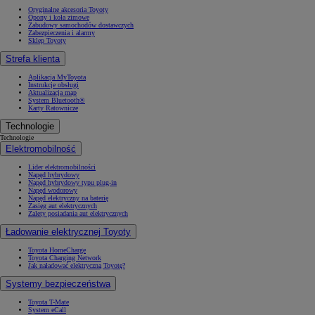
Oryginalne akcesoria Toyoty
Opony i koła zimowe
Zabudowy samochodów dostawczych
Zabezpieczenia i alarmy
Sklep Toyoty
Strefa klienta
Aplikacja MyToyota
Instrukcje obsługi
Aktualizacja map
System Bluetooth®
Karty Ratownicze
Technologie
Technologie
Elektromobilność
Lider elektromobilności
Napęd hybrydowy
Napęd hybrydowy typu plug-in
Napęd wodorowy
Napęd elektryczny na baterię
Zasięg aut elektrycznych
Zalety posiadania aut elektrycznych
Ładowanie elektrycznej Toyoty
Toyota HomeCharge
Toyota Charging Network
Jak naładować elektryczną Toyotę?
Systemy bezpieczeństwa
Toyota T-Mate
System eCall