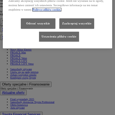
Zalecamy akceptację wszystkich plików cookie. Jeżeli nie wyrażasz na to zgody,
VetApp Premium. Aplikacja ta wspiera opiekunów psów i kotów w profilaktyce, pielęgnacji oraz dostarcza
rzetelnych informacji na temat zdrowia zwierząt. W VetApp można również uzyskać wstępną diagnozę i
możesz łatwo zmienić ich ustawienia. Szczegółowe informacje na ten temat
skonsultować ją z lekarzem weterynarii.
znajdziesz w naszej
Polityce plików cookie.
W celu skorzystania z bezpłatnego dostępu, wystarczy użyć dedykowanego kodu
VETAPPDLAGRUPACYGAN
podczas rejestracji.
Samochody
Odrzuć wszystkie
Zaakceptuj wszystkie
Samochody
Samochody osobowe
Ustawienia plików cookie
Samochody dostawcze
Hilux
Nowy Hilux
Nowy Hilux Electric
PROACE Max
PROACE
PROACE Verso
PROACE CITY
PROACE CITY Verso
Samochody używane
Umów się na jazdę testową
Zobacz wszystkie cenniki
Konfiguruj swoją Toyotę
Oferty specjalne i Finansowanie
Oferty specjalne i Finansowanie
Aktualne oferty
Finał wyprzedaży 2025
Samochody dostawcze Toyota Professional
Oferta biznesowa
Auta używane
Toyota Financial Services