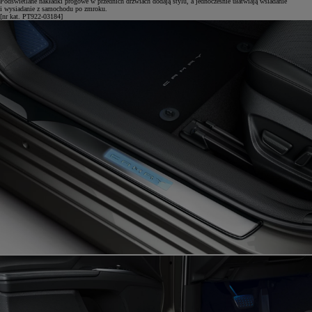
Podświetlane nakładki progowe w przednich drzwiach dodają stylu, a jednocześnie ułatwiają wsiadanie
i wysiadanie z samochodu po zmroku.
[nr kat. PT922-03184]