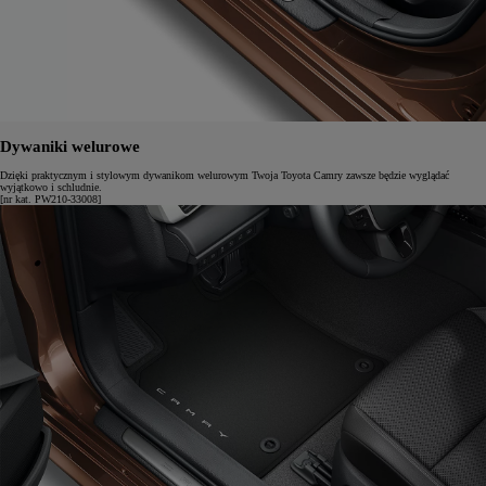
Dywaniki welurowe
Dzięki praktycznym i stylowym dywanikom welurowym Twoja Toyota Camry zawsze będzie wyglądać
wyjątkowo i schludnie.
[nr kat. PW210-33008]