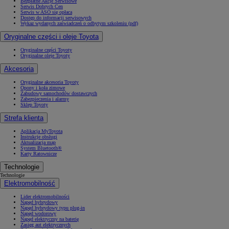
Bezpłatne Akcje Serwisowe
Serwis Dobrych Cen
Serwis w ASO się opłaca
Dostęp do informacji serwisowych
Wykaz wydanych zaświadczeń o odbytym szkoleniu (pdf)
Oryginalne części i oleje Toyota
Oryginalne części Toyoty
Oryginalne oleje Toyoty
Akcesoria
Oryginalne akcesoria Toyoty
Opony i koła zimowe
Zabudowy samochodów dostawczych
Zabezpieczenia i alarmy
Sklep Toyoty
Strefa klienta
Aplikacja MyToyota
Instrukcje obsługi
Aktualizacja map
System Bluetooth®
Karty Ratownicze
Technologie
Technologie
Elektromobilność
Lider elektromobilności
Napęd hybrydowy
Napęd hybrydowy typu plug-in
Napęd wodorowy
Napęd elektryczny na baterię
Zasięg aut elektrycznych