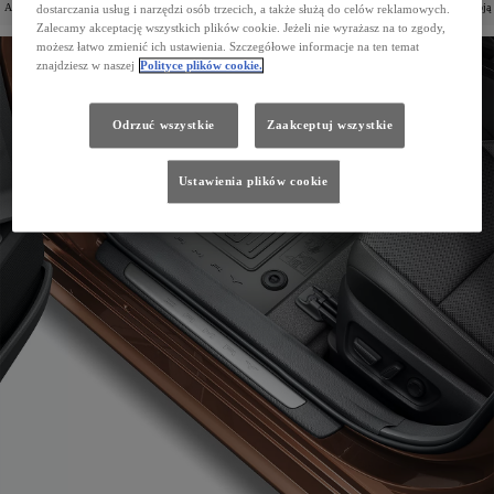
Akcesoria ochronne pozwolą Ci cieszyć się komfortowym użytkowaniem auta na co dzień i zabezpieczą Twoją
dostarczania usług i narzędzi osób trzecich, a także służą do celów reklamowych.
Toyotę Camry przed uszkodzeniami i zabrudzeniami.
Zalecamy akceptację wszystkich plików cookie. Jeżeli nie wyrażasz na to zgody,
możesz łatwo zmienić ich ustawienia. Szczegółowe informacje na ten temat
znajdziesz w naszej
Polityce plików cookie.
Odrzuć wszystkie
Zaakceptuj wszystkie
Ustawienia plików cookie