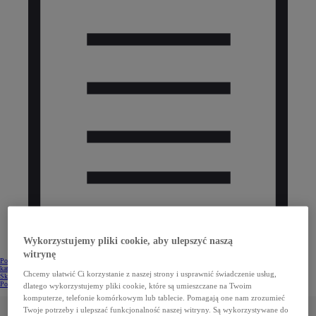
Wykorzystujemy pliki cookie, aby ulepszyć naszą
witrynę
Pobierz
katalog
Chcemy ułatwić Ci korzystanie z naszej strony i usprawnić świadczenie usług,
Skontaktuj się z Dilerem
Pobierz katalog
(Opens in new window)
dlatego wykorzystujemy pliki cookie, które są umieszczane na Twoim
komputerze, telefonie komórkowym lub tablecie. Pomagają one nam zrozumieć
OCHRONA
Twoje potrzeby i ulepszać funkcjonalność naszej witryny. Są wykorzystywane do