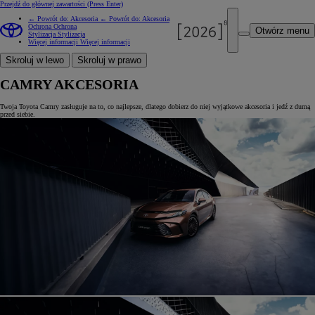
Przejdź do głównej zawartości
(Press Enter)
← Powrót do: Akcesoria
← Powrót do: Akcesoria
Ochrona
Ochrona
Otwórz menu
Stylizacja
Stylizacja
Więcej informacji
Więcej informacji
Skroluj w lewo
Skroluj w prawo
CAMRY AKCESORIA
Twoja Toyota Camry zasługuje na to, co najlepsze, dlatego dobierz do niej wyjątkowe akcesoria i jedź z dumą
przed siebie.