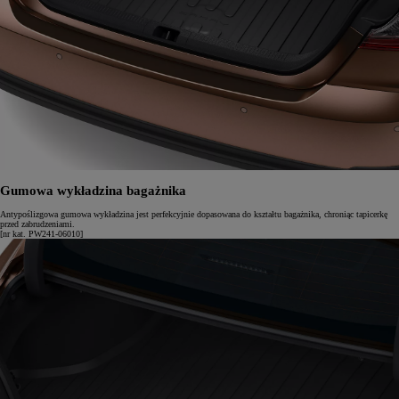
Gumowa wykładzina bagażnika
Antypoślizgowa gumowa wykładzina jest perfekcyjnie dopasowana do kształtu bagażnika, chroniąc tapicerkę
przed zabrudzeniami.
[nr kat. PW241-06010]