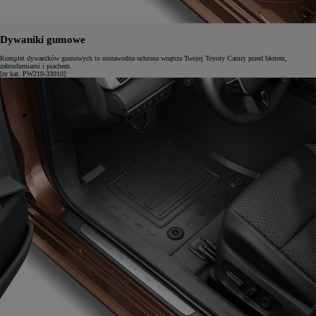
Dywaniki gumowe
Komplet dywaników gumowych to niezawodna ochrona wnętrza Twojej Toyoty Camry przed błotem,
zabrudzeniami i piachem.
[nr kat. PW210-33010]