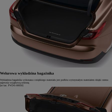
Welurowa wykładzina bagażnika
Wykładzina bagażnika wykonana z miękkiego materiału jest podbita wytrzymałym materiałem dzięki czemu
zapewnia wyjątkową ochronę.
[nr kat. PW241-00050]