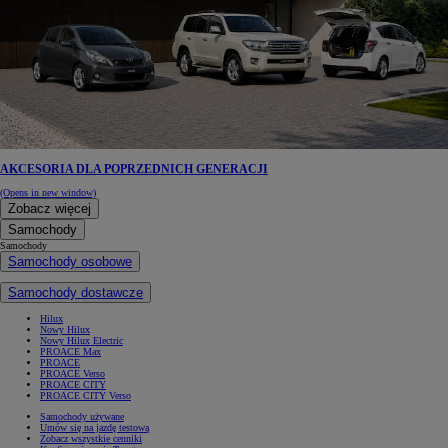
AKCESORIA DLA POPRZEDNICH GENERACJI
(Opens in new window)
Zobacz więcej
Samochody
Samochody
Samochody osobowe
Samochody dostawcze
Hilux
Nowy Hilux
Nowy Hilux Electric
PROACE Max
PROACE
PROACE Verso
PROACE CITY
PROACE CITY Verso
Samochody używane
Umów się na jazdę testową
Zobacz wszystkie cenniki