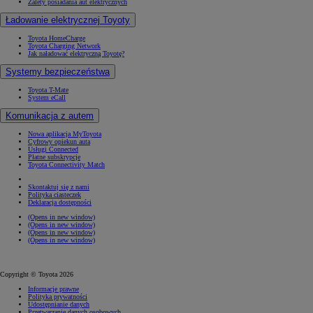
Zalety posiadania aut elektrycznych
Ładowanie elektrycznej Toyoty
Toyota HomeCharge
Toyota Charging Network
Jak naładować elektryczną Toyotę?
Systemy bezpieczeństwa
Toyota T-Mate
System eCall
Komunikacja z autem
Nowa aplikacja MyToyota
Cyfrowy opiekun auta
Usługi Connected
Płatne subskrypcje
Toyota Connectivity Match
Skontaktuj się z nami
Polityka ciasteczek
Deklaracja dostępności
(Opens in new window)
(Opens in new window)
(Opens in new window)
(Opens in new window)
Copyright © Toyota 2026
Informacje prawne
Polityka prywatności
Udostępnianie danych
Przetwarzanie danych osobowych