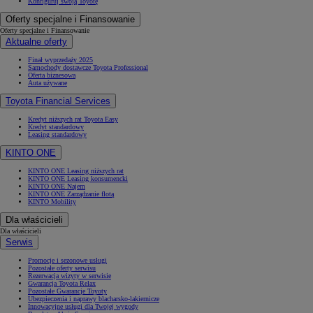
Konfiguruj swoją Toyotę
Oferty specjalne i Finansowanie
Oferty specjalne i Finansowanie
Aktualne oferty
Finał wyprzedaży 2025
Samochody dostawcze Toyota Professional
Oferta biznesowa
Auta używane
Toyota Financial Services
Kredyt niższych rat Toyota Easy
Kredyt standardowy
Leasing standardowy
KINTO ONE
KINTO ONE Leasing niższych rat
KINTO ONE Leasing konsumencki
KINTO ONE Najem
KINTO ONE Zarządzanie flotą
KINTO Mobility
Dla właścicieli
Dla właścicieli
Serwis
Promocje i sezonowe usługi
Pozostałe oferty serwisu
Rezerwacja wizyty w serwisie
Gwarancja Toyota Relax
Pozostałe Gwarancje Toyoty
Ubezpieczenia i naprawy blacharsko-lakiernicze
Innowacyjne usługi dla Twojej wygody