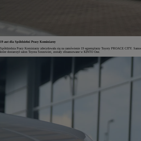
Od
117 670 zł
netto
19 aut dla Spółdzielni Pracy Kominiarzy
PROACE CITY
RÓWNIEŻ ELECTRIC
Spółdzielnia Pracy Kominiarzy zdecydowała się na zamówienie 19 egzemplarzy Toyoty PROACE CITY. Samochod
które dostarczył salon Toyota Sosnowiec, zostały sfinansowane w KINTO One.