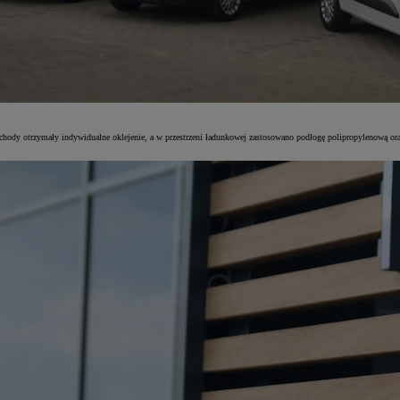
y otrzymały indywidualne oklejenie, a w przestrzeni ładunkowej zastosowano podłogę polipropylenową oraz 