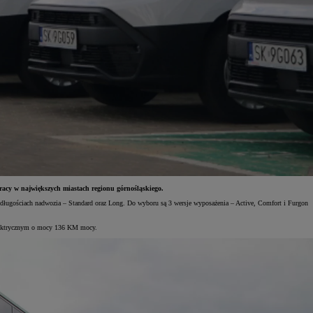
acy w największych miastach regionu górnośląskiego.
ługościach nadwozia – Standard oraz Long. Do wyboru są 3 wersje wyposażenia – Active, Comfort i Furgon
elektrycznym o mocy 136 KM mocy.