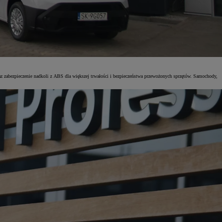
zabezpieczenie nadkoli z ABS dla większej trwałości i bezpieczeństwa przewożonych sprzętów. Samochody,