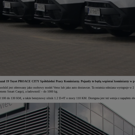
azał 19 Toyot PROACE CITY Spółdzielni Pracy Kominiarzy. Pojazdy te będą wspierać kominiarzy w pr
hód jest oferowany jako osobowy model Verso lub jako auto dostawcze. Ta ostatnia odmiana występuje w 2 d
emem Smart Cargo), a ładowność – do 1000 kg.
 100 do 130 KM, a także benzynowy silnik 1.2 D-4T o mocy 110 KM. Dostępna jest też wersja z napędem 