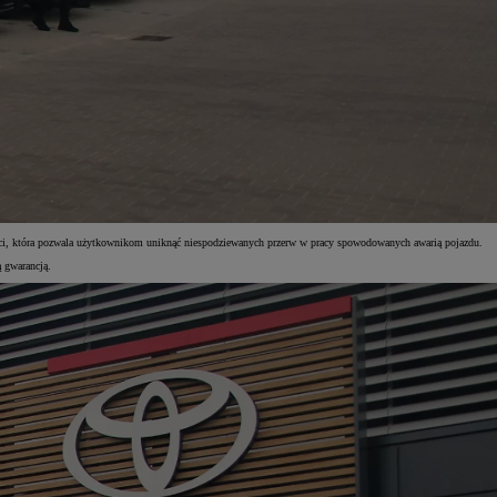
i, która pozwala użytkownikom uniknąć niespodziewanych przerw w pracy spowodowanych awarią pojazdu.
 gwarancją.