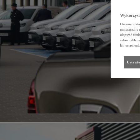
Wykorzystu
Chcemy ułatwi
umieszczane 
ulepszać funk
celów reklamo
ich ustawieni
Ustawie