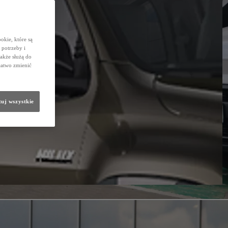
okie, które są
potrzeby i
także służą do
łatwo zmienić
uj wszystkie