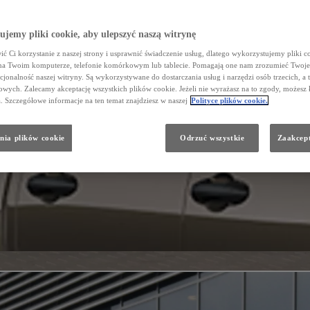
jemy pliki cookie, aby ulepszyć naszą witrynę
ć Ci korzystanie z naszej strony i usprawnić świadczenie usług, dlatego wykorzystujemy pliki co
na Twoim komputerze, telefonie komórkowym lub tablecie. Pomagają one nam zrozumieć Twoje 
cjonalność naszej witryny. Są wykorzystywane do dostarczania usług i narzędzi osób trzecich, a 
wych. Zalecamy akceptację wszystkich plików cookie. Jeżeli nie wyrażasz na to zgody, możesz 
a. Szczegółowe informacje na ten temat znajdziesz w naszej
Polityce plików cookie.
nia plików cookie
Odrzuć wszystkie
Zaakcept