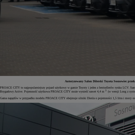
Autoryzowany Salon Dilerski Toyota Sosnowiec przek
PROACE CITY to najpopularniejszy pojazd użytkowy w gamie Toyoty i jeden z bestsellerów rynku LCV. Samoc
3
Brygadowy Active. Pojemność użytkowa PROACE CITY może wynieść nawet 4,4 m
(w wersji Long z syst
Od
197 400 zł
netto
Gama napędów w przypadku modelu PROACE CITY obejmuje silniki Diesla o pojemności 1,5 litra i mocy od
PROACE Max
RÓWNIEŻ ELECTRIC