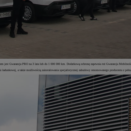
m jest Gwarancja PRO na 3 lata lub do 1 000 000 km. Dodatkową ochronę zapewnia też Gwarancja Mobilnośc
i ładunkowej, a także możliwością zainstalowania specjalistycznej zabudowy renomowanego producenta z pełną