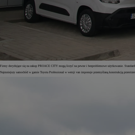
Firmy decydujące się na zakup PROACE CITY mogą liczyć na pewne i bezproblemowe użytkowanie. Standarde
Najmniejszy samochód w gamie Toyota Professional w wersji van imponuje przemyślaną konstrukcją przestrzen