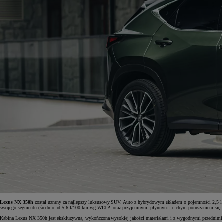
Od
117 670 zł
netto
PROACE CITY
RÓWNIEŻ ELECTRIC
Lexus NX 350h
został uznany za najlepszy luksusowy SUV. Auto z hybrydowym układem o pojemności 2,5 li
swojego segmentu (średnio od 5,6 l/100 km wg WLTP) oraz przyjemnym, płynnym i cichym poruszaniem się 
Kabina Lexus NX 350h jest ekskluzywna, wykończona wysokiej jakości materiałami i z wygodnymi przednimi 