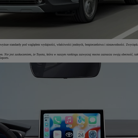
jwyższe standardy pod względem wydajności, właściwości jezdnych, bezpieczeństwa i niezawodności. Zwycięsk
ołom. Nie jest zaskoczeniem, że Toyota, która w naszym rankingu zazwyczaj mocno zaznacza swoją obecność, ta
Reports.