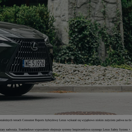
ezależnych testach Consumer Reports hybrydowy Lexus wykazał się wyjątkowo niskim zużyciem paliwa na tle
ymiary nadwozia. Standardowe wyposażenie obejmuje systemy bezpieczeństwa czynnego Lexus Safety System +