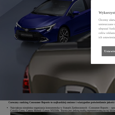
Wykorzystu
Chcemy ułatwi
umieszczane 
ulepszać funk
celów reklamo
ich ustawieni
Ustawie
Coroczny ranking Consumer Reports to najbardziej cenione i wiarygodne potwierdzenie jakośc
Największa niezależna organizacja konsumencka w Stanach Zjednoczonych –Consumer Reports – opubl
Corolla Cross, Camry Hybrid i Lexus NX350h. Toyota jest jedyną marką reprezentowaną na tej liście