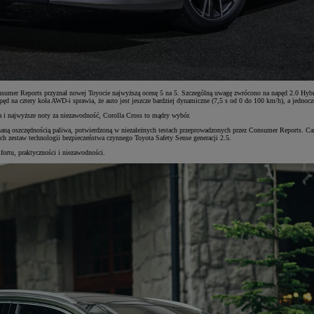
er Reports przyznał nowej Toyocie najwyższą ocenę 5 na 5. Szczególną uwagę zwrócono na napęd 2.0 Hybrid
 na cztery koła AWD-i sprawia, że auto jest jeszcze bardziej dynamiczne (7,5 s od 0 do 100 km/h), a jednocze
a i najwyższe noty za niezawodność, Corolla Cross to mądry wybór.
naną oszczędnością paliwa, potwierdzoną w niezależnych testach przeprowadzonych przez Consumer Reports. Ca
ach zestaw technologii bezpieczeństwa czynnego Toyota Safety Sense generacji 2.5.
rtu, praktyczności i niezawodności.