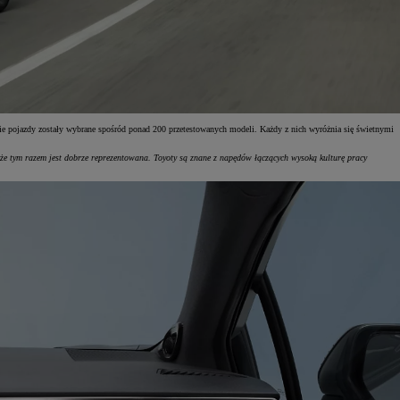
ie pojazdy zostały wybrane spośród ponad 200 przetestowanych modeli. Każdy z nich wyróżnia się świetnymi
kże tym razem jest dobrze reprezentowana. Toyoty są znane z napędów łączących wysoką kulturę pracy