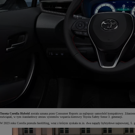
Toyota Corolla Hybrid
została uznana przez Consumer Reports za najlepszy samochód kompaktowy. Zdaniem 
rozwiązań, w tym standardowy zestaw systemów wsparcia kierowcy Toyota Safety Sense 3. generacji.
W 2023 roku Corolla przeszła facelifting, wraz z którym zyskała m.in. dwa napędy hybrydowe najnowszej, 5. ge