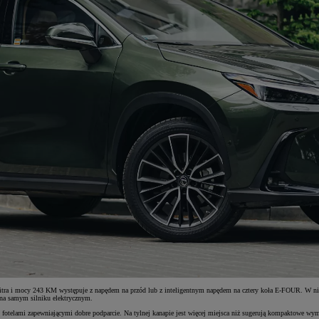
tra i mocy 243 KM występuje z napędem na przód lub z inteligentnym napędem na cztery koła E-FOUR. W ni
na samym silniku elektrycznym.
fotelami zapewniającymi dobre podparcie. Na tylnej kanapie jest więcej miejsca niż sugerują kompaktowe w