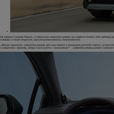
Jak zaznacza Consumer Reports, w najnowszym zestawieniu znalazły się wyjątkowe modele, które spełniają na
wynikami w testach drogowych, najwyższą niezawodnością i bezpieczeństwem.
„Mówiąc najprościej, wskazaliśmy pojazdy, które nasi eksperci z entuzjazmem poleciliby rodzinie i przyjaci
z wydajnością i dynamiką, małego zużycia paliwa i niezawodności”
– podkreśliła redakcja portalu Consumer 
Od
197 400 zł
netto
PROACE Max
RÓWNIEŻ ELECTRIC