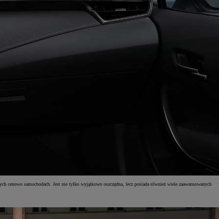
ych cenowo samochodach. Jest nie tylko wyjątkowo oszczędna, lecz posiada również wiele zaawansowanych