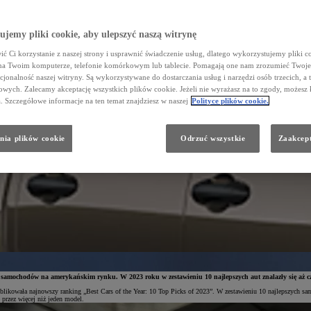
jemy pliki cookie, aby ulepszyć naszą witrynę
ć Ci korzystanie z naszej strony i usprawnić świadczenie usług, dlatego wykorzystujemy pliki co
na Twoim komputerze, telefonie komórkowym lub tablecie. Pomagają one nam zrozumieć Twoje 
cjonalność naszej witryny. Są wykorzystywane do dostarczania usług i narzędzi osób trzecich, a 
wych. Zalecamy akceptację wszystkich plików cookie. Jeżeli nie wyrażasz na to zgody, możesz 
a. Szczegółowe informacje na ten temat znajdziesz w naszej
Polityce plików cookie.
nia plików cookie
Odrzuć wszystkie
Zaakcept
i samochodów na amerykańskim rynku. W 2023 roku w zestawieniu 10 najlepszych aut znalazły się aż c
ikowała najnowszy ranking „Best Cars of the Year: 10 Top Picks of 2023”. W zestawieniu 10 najlepszych sam
 przez więcej niż jeden model.