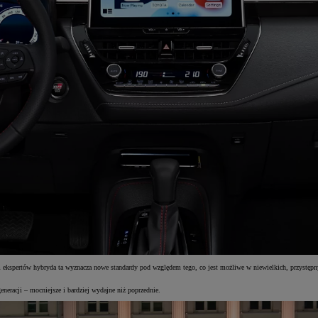
ekspertów hybryda ta wyznacza nowe standardy pod względem tego, co jest możliwe w niewielkich, przystępn
neracji – mocniejsze i bardziej wydajne niż poprzednie.