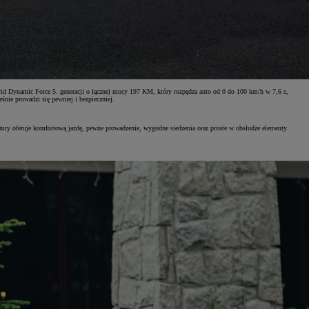
 Dynamic Force 5. generacji o łącznej mocy 197 KM, który rozpędza auto od 0 do 100 km/h w 7,6 s,
śnie prowadzi się pewniej i bezpieczniej.
mry oferuje komfortową jazdę, pewne prowadzenie, wygodne siedzenia oraz proste w obsłudze elementy