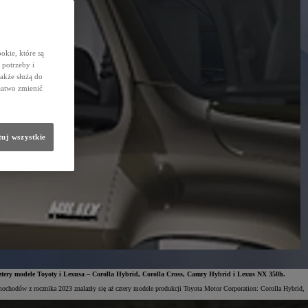
okie, które są
potrzeby i
także służą do
łatwo zmienić
uj wszystkie
ztery modele Toyoty i Lexusa – Corolla Hybrid, Corolla Cross, Camry Hybrid i Lexus NX 350h.
ochodów z rocznika 2023 znalazły się aż cztery modele produkcji Toyota Motor Corporation: Corolla Hybrid,