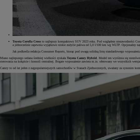
Toyota Corolla Cross
to najlepszy kompaktowy SUV 2023 roku. Pod względem niezawodności Consum
a jednocześnie zapewnia wyjątkowo niskie zużycie paliwa od 5,0 l/100 km wg WLTP. Opcjonalny napęd
Jak podkreśla redakcja Consumer Reports, biorąc pod uwagę solidną listę standardowego wyposażeni
Miano najlepszego sedana średniej wielkości zyskała
Toyota Camry Hybrid
. Model ten wyróżnia się niezrów
sterowania na kokpicie i konsoli centralnej. Bogate wyposażenie zawiera m.in. oferowany we wszystkich wersj
Camry to od lat jeden z najpopularniejszych samochodów w Stanach Zjednoczonych, uważany za synonim komfo