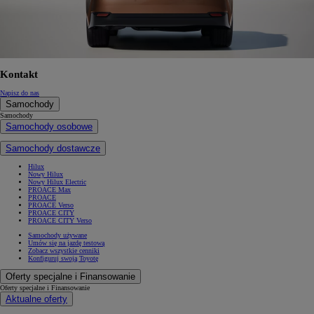
Kontakt
Napisz do nas
Samochody
Samochody
Samochody osobowe
Samochody dostawcze
Hilux
Nowy Hilux
Nowy Hilux Electric
PROACE Max
PROACE
PROACE Verso
PROACE CITY
PROACE CITY Verso
Samochody używane
Umów się na jazdę testową
Zobacz wszystkie cenniki
Konfiguruj swoją Toyotę
Oferty specjalne i Finansowanie
Oferty specjalne i Finansowanie
Aktualne oferty