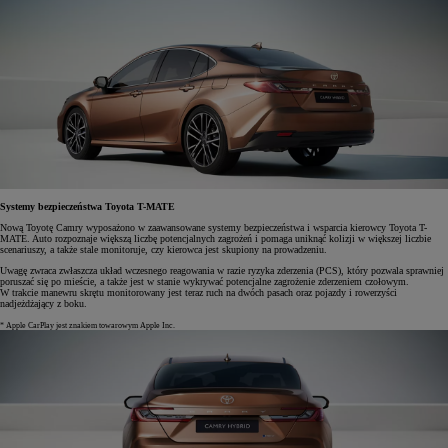
Systemy bezpieczeństwa Toyota T-MATE
Nową Toyotę Camry wyposażono w zaawansowane systemy bezpieczeństwa i wsparcia kierowcy Toyota T-
MATE. Auto rozpoznaje większą liczbę potencjalnych zagrożeń i pomaga uniknąć kolizji w większej liczbie
scenariuszy, a także stale monitoruje, czy kierowca jest skupiony na prowadzeniu.
Uwagę zwraca zwłaszcza układ wczesnego reagowania w razie ryzyka zderzenia (PCS), który pozwala sprawniej
poruszać się po mieście, a także jest w stanie wykrywać potencjalne zagrożenie zderzeniem czołowym.
W trakcie manewru skrętu monitorowany jest teraz ruch na dwóch pasach oraz pojazdy i rowerzyści
nadjeżdżający z boku.
* Apple CarPlay jest znakiem towarowym Apple Inc.