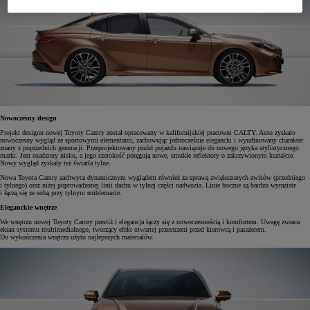
Nowoczesny design
Projekt designu nowej Toyoty Camry został opracowany w kalifornijskiej pracowni CALTY. Auto zyskało
nowoczesny wygląd ze sportowymi elementami, zachowując jednocześnie elegancki i wyrafinowany charakter
znany z poprzednich generacji. Przeprojektowany przód pojazdu nawiązuje do nowego języka stylistycznego
marki. Jest osadzony nisko, a jego szerokość potęgują nowe, smukłe reflektory o zakrzywionym kształcie.
Nowy wygląd zyskały też światła tylne.
Nowa Toyota Camry zachwyca dynamicznym wyglądem również za sprawą zwiększonych zwisów (przedniego
i tylnego) oraz niżej poprowadzonej linii dachu w tylnej części nadwozia. Linie boczne są bardzo wyraziste
i łączą się ze sobą przy tylnym emblemacie.
Eleganckie wnętrze
We wnętrzu nowej Toyoty Camry prestiż i elegancja łączy się z nowoczesnością i komfortem. Uwagę zwraca
ekran systemu multimedialnego, tworzący efekt otwartej przestrzeni przed kierowcą i pasażerem.
Do wykończenia wnętrza użyto najlepszych materiałów.