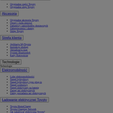
Oryginalne części Toyoty
Oryginalne oleje Toyoty
Akcesoria
Oryginalne akcesoria Toyoty
Opony i koła zimowe
Zabudowy samochodów dostawczych
Zabezpieczenia i alarmy
Sklep Toyoty
Strefa klienta
Aplikacja MyToyota
Instrukcje obsługi
Aktualizacja map
System Bluetooth®
Karty Ratownicze
Technologie
Technologie
Elektromobilność
Lider elektromobilności
Napęd hybrydowy
Napęd hybrydowy typu plug-in
Napęd wodorowy
Napęd elektryczny na baterię
Zasięg aut elektrycznych
Zalety posiadania aut elektrycznych
Ładowanie elektrycznej Toyoty
Toyota HomeCharge
Toyota Charging Network
Jak naładować elektryczną Toyotę?