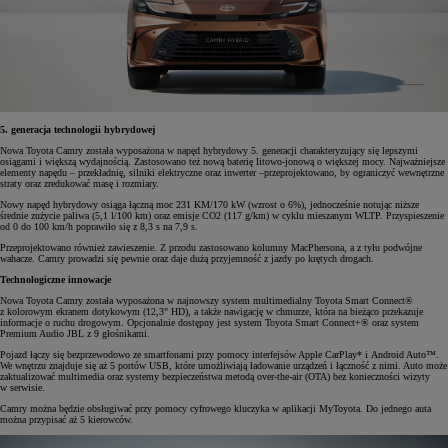
5. generacja technologii hybrydowej
Nowa Toyota Camry została wyposażona w napęd hybrydowy 5. generacji charakteryzujący się lepszymi
osiągami i większą wydajnością. Zastosowano też nową baterię litowo-jonową o większej mocy. Najważniejsze
elementy napędu – przekładnię, silniki elektryczne oraz inwerter –przeprojektowano, by ograniczyć wewnętrzne
straty oraz zredukować masę i rozmiary.
Nowy napęd hybrydowy osiąga łączną moc 231 KM/170 kW (wzrost o 6%), jednocześnie notując niższe
średnie zużycie paliwa (5,1 l/100 km) oraz emisje CO2 (117 g/km) w cyklu mieszanym WLTP. Przyspieszenie
od 0 do 100 km/h poprawiło się z 8,3 s na 7,9 s.
Przeprojektowano również zawieszenie. Z przodu zastosowano kolumny MacPhersona, a z tyłu podwójne
wahacze. Camry prowadzi się pewnie oraz daje dużą przyjemność z jazdy po krętych drogach.
Technologiczne innowacje
Nowa Toyota Camry została wyposażona w najnowszy system multimedialny Toyota Smart Connect®
z kolorowym ekranem dotykowym (12,3" HD), a także nawigację w chmurze, która na bieżąco przekazuje
informacje o ruchu drogowym. Opcjonalnie dostępny jest system Toyota Smart Connect+® oraz system
Premium Audio JBL z 9 głośnikami.
Pojazd łączy się bezprzewodowo ze smartfonami przy pomocy interfejsów Apple CarPlay* i Android Auto™.
We wnętrzu znajduje się aż 5 portów USB, które umożliwiają ładowanie urządzeń i łączność z nimi. Auto może
zaktualizować multimedia oraz systemy bezpieczeństwa metodą over-the-air (OTA) bez konieczności wizyty
w serwisie.
Camry można będzie obsługiwać przy pomocy cyfrowego kluczyka w aplikacji MyToyota. Do jednego auta
można przypisać aż 5 kierowców.