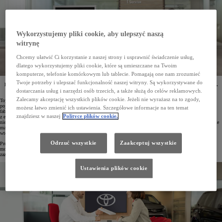
Wykorzystujemy pliki cookie, aby ulepszyć naszą
witrynę
Chcemy ułatwić Ci korzystanie z naszej strony i usprawnić świadczenie usług,
dlatego wykorzystujemy pliki cookie, które są umieszczane na Twoim
komputerze, telefonie komórkowym lub tablecie. Pomagają one nam zrozumieć
Twoje potrzeby i ulepszać funkcjonalność naszej witryny. Są wykorzystywane do
Program gwarancyjny Toyota Relax ma niespełna dwa lata, a dołączyło do niego już ponad 120 tys.
aut, co jest potwierdzeniem najwyższej jakości i niezawodności modeli Toyoty.
dostarczania usług i narzędzi osób trzecich, a także służą do celów reklamowych.
Zalecamy akceptację wszystkich plików cookie. Jeżeli nie wyrażasz na to zgody,
Toyota jest znana z niezawodności i trwałości swoich samochodów. Aby podkreślić wysoką jakość swoich
pojazdów, jesienią 2022 roku marka wprowadziła w Polsce program Toyota Relax dla aut po gwarancji
możesz łatwo zmienić ich ustawienia. Szczegółowe informacje na ten temat
fabrycznej. Oferuje on unikalną na rynku ochronę dostępną dla wszystkich modeli Toyoty pochodzących
znajdziesz w naszej
Polityce plików cookie.
z europejskiej sieci dystrybucyjnej, które mają mniej niż 10 lat od daty pierwszej rejestracji oraz przebieg
nieprzekraczający 185 tys. km. Gwarancję Toyota Relax można uruchomić w każdym autoryzowanym serwisie
marki, niezależnie od tego, czy samochód jest w rękach pierwszego właściciela, czy został kupiony na rynku
wtórnym.
Odrzuć wszystkie
Zaakceptuj wszystkie
Program dotyczy aut osobowych, dostawczych i terenowych z każdym rodzajem napędu. Jego aktywacja jest
możliwa w autoryzowanym serwisie po spełnieniu określonych warunków i zapewnia ochronę gwarancyjną
zazwyczaj na kolejne 12 miesięcy lub 15 tys. km.
Ustawienia plików cookie