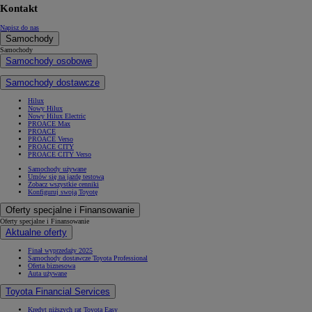
Kontakt
Napisz do nas
Samochody
Samochody
Samochody osobowe
Samochody dostawcze
Hilux
Nowy Hilux
Nowy Hilux Electric
PROACE Max
PROACE
PROACE Verso
PROACE CITY
PROACE CITY Verso
Samochody używane
Umów się na jazdę testową
Zobacz wszystkie cenniki
Konfiguruj swoją Toyotę
Oferty specjalne i Finansowanie
Oferty specjalne i Finansowanie
Aktualne oferty
Finał wyprzedaży 2025
Samochody dostawcze Toyota Professional
Oferta biznesowa
Auta używane
Toyota Financial Services
Kredyt niższych rat Toyota Easy