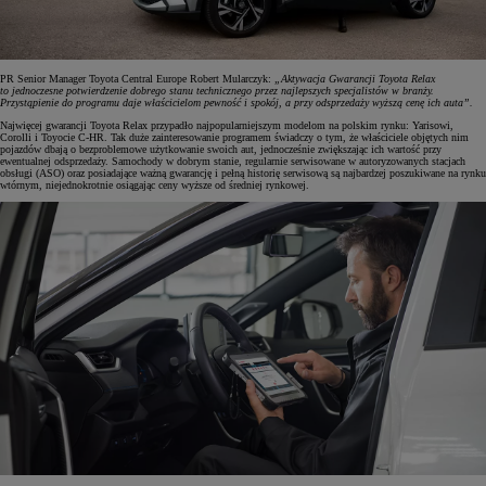
PR Senior Manager Toyota Central Europe Robert Mularczyk:
„Aktywacja Gwarancji Toyota Relax
to jednoczesne potwierdzenie dobrego stanu technicznego przez najlepszych specjalistów w branży.
Przystąpienie do programu daje właścicielom pewność i spokój, a przy odsprzedaży wyższą cenę ich auta”.
Najwięcej gwarancji Toyota Relax przypadło najpopularniejszym modelom na polskim rynku: Yarisowi,
Corolli i Toyocie C-HR. Tak duże zainteresowanie programem świadczy o tym, że właściciele objętych nim
pojazdów dbają o bezproblemowe użytkowanie swoich aut, jednocześnie zwiększając ich wartość przy
ewentualnej odsprzedaży. Samochody w dobrym stanie, regularnie serwisowane w autoryzowanych stacjach
obsługi (ASO) oraz posiadające ważną gwarancję i pełną historię serwisową są najbardzej poszukiwane na rynku
wtórnym, niejednokrotnie osiągając ceny wyższe od średniej rynkowej.