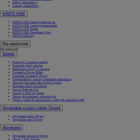
Kredyt standardowy
Leasing standardowy
KINTO ONE
KINTO ONE Leasing niższych rat
KINTO ONE Leasing konsumencki
KINTO ONE Najem
KINTO ONE Zarządzanie flotą
KINTO Mobility
Dla właścicieli
Dla właścicieli
Serwis
Promocje i sezonowe usługi
Pozostałe oferty serwisu
Rezerwacja wizyty w serwisie
Gwarancja Toyota Relax
Pozostałe Gwarancje Toyoty
Ubezpieczenia i naprawy blacharsko-lakiernicze
Innowacyjne usługi dla Twojej wygody
Bezpłatne Akcje Serwisowe
Serwis Dobrych Cen
Serwis w ASO się opłaca
Dostęp do informacji serwisowych
Wykaz wydanych zaświadczeń o odbytym szkoleniu (pdf)
Oryginalne części i oleje Toyota
Oryginalne części Toyoty
Oryginalne oleje Toyoty
Akcesoria
Oryginalne akcesoria Toyoty
Opony i koła zimowe