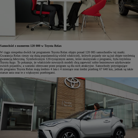
Samochód z numerem 120 000 w Toyota Relax
W ciągu niespełna dwóch lat programem Toyota Relax objęto ponad 120 085 samochodów tej marki.
Gwarancja Relax cieszy się dużą popularnością wśród właścicieli, których pojazdy nie są już objęte trzyletnią
gwarancją fabryczną. Symbolicznym 120-tysięcznym autem, które skorzystało z programu, była trzyletnia
Toyota Aygo. To pokazuje, że właściciele nowszych modeli chcą zapewnić sobie bezstresowe użytkowanie
swoich pojazdów, a warunki oferowane przez program są dla nich atrakcyjne. Samochody przystępujące
do programu Toyota Relax mają średnio 4 lata i 4 miesiące oraz średni przebieg 67 640 km, jednak są także
starsze auta oraz te z większymi przebiegami.