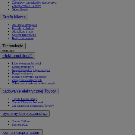
Zabudowy samochodów dostawczych
Zabezpieczenia i alarmy
Sklep Toyoty
Strefa klienta
Aplikacja MyToyota
Instrukcje obsługi
Aktualizacja map
System Bluetooth®
Karty Ratownicze
Technologie
Technologie
Elektromobilność
Lider elektromobilności
Napęd hybrydowy
Napęd hybrydowy typu plug-in
Napęd wodorowy
Napęd elektryczny na baterię
Zasięg aut elektrycznych
Zalety posiadania aut elektrycznych
Ładowanie elektrycznej Toyoty
Toyota HomeCharge
Toyota Charging Network
Jak naładować elektryczną Toyotę?
Systemy bezpieczeństwa
Toyota T-Mate
System eCall
Komunikacja z autem