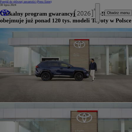
Przejdź do głównej zawartości
(Press Enter)
30 lipca 2024
Unikalny program gwarancyjny Toyota Relax
Otwórz menu
obejmuje już ponad 120 tys. modeli Toyoty w Polsce