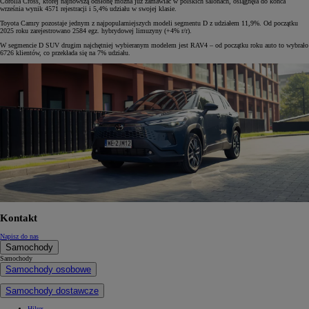
Corolla Cross, której najnowszą odsłonę można już zamawiać w polskich salonach, osiągnęła do końca
września wynik 4571 rejestracji i 5,4% udziału w swojej klasie.
Toyota Camry pozostaje jednym z najpopularniejszych modeli segmentu D z udziałem 11,9%. Od początku
2025 roku zarejestrowano 2584 egz. hybrydowej limuzyny (+4% r/r).
W segmencie D SUV drugim najchętniej wybieranym modelem jest RAV4 – od początku roku auto to wybrało
6726 klientów, co przekłada się na 7% udziału.
Kontakt
Napisz do nas
Samochody
Samochody
Samochody osobowe
Samochody dostawcze
Hilux