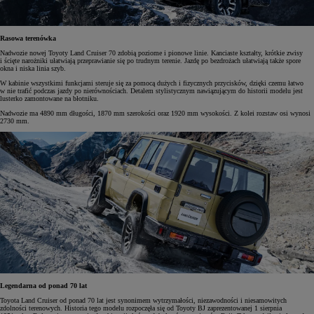
Rasowa terenówka
Nadwozie nowej Toyoty Land Cruiser 70 zdobią poziome i pionowe linie. Kanciaste kształty, krótkie zwisy
i ścięte narożniki ułatwiają przeprawianie się po trudnym terenie. Jazdę po bezdrożach ułatwiają także spore
okna i niska linia szyb.
W kabinie wszystkimi funkcjami steruje się za pomocą dużych i fizycznych przycisków, dzięki czemu łatwo
w nie trafić podczas jazdy po nierównościach. Detalem stylistycznym nawiązującym do historii modelu jest
lusterko zamontowane na błotniku.
Nadwozie ma 4890 mm długości, 1870 mm szerokości oraz 1920 mm wysokości. Z kolei rozstaw osi wynosi
2730 mm.
Legendarna od ponad 70 lat
Toyota Land Cruiser od ponad 70 lat jest synonimem wytrzymałości, niezawodności i niesamowitych
zdolności terenowych. Historia tego modelu rozpoczęła się od Toyoty BJ zaprezentowanej 1 sierpnia