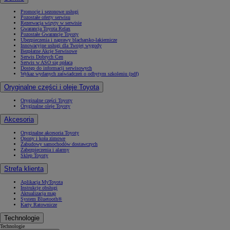
Promocje i sezonowe usługi
Pozostałe oferty serwisu
Rezerwacja wizyty w serwisie
Gwarancja Toyota Relax
Pozostałe Gwarancje Toyoty
Ubezpieczenia i naprawy blacharsko-lakiernicze
Innowacyjne usługi dla Twojej wygody
Bezpłatne Akcje Serwisowe
Serwis Dobrych Cen
Serwis w ASO się opłaca
Dostęp do informacji serwisowych
Wykaz wydanych zaświadczeń o odbytym szkoleniu (pdf)
Oryginalne części i oleje Toyota
Oryginalne części Toyoty
Oryginalne oleje Toyoty
Akcesoria
Oryginalne akcesoria Toyoty
Opony i koła zimowe
Zabudowy samochodów dostawczych
Zabezpieczenia i alarmy
Sklep Toyoty
Strefa klienta
Aplikacja MyToyota
Instrukcje obsługi
Aktualizacja map
System Bluetooth®
Karty Ratownicze
Technologie
Technologie