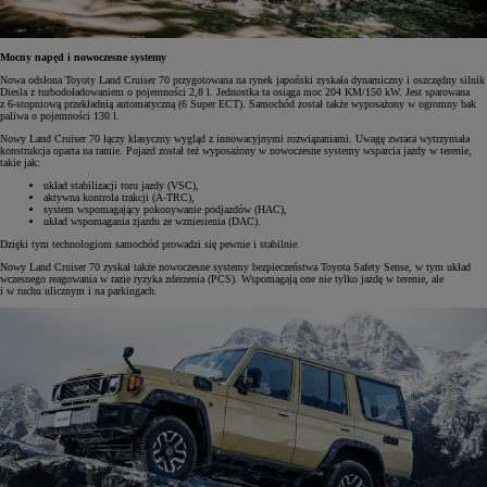
Mocny napęd i nowoczesne systemy
Nowa odsłona Toyoty Land Cruiser 70 przygotowana na rynek japoński zyskała dynamiczny i oszczędny silnik
Diesla z turbodoładowaniem o pojemności 2,8 l. Jednostka ta osiąga moc 204 KM/150 kW. Jest sparowana
z 6-stopniową przekładnią automatyczną (6 Super ECT). Samochód został także wyposażony w ogromny bak
paliwa o pojemności 130 l.
Nowy Land Cruiser 70 łączy klasyczny wygląd z innowacyjnymi rozwiązaniami. Uwagę zwraca wytrzymała
konstrukcja oparta na ramie. Pojazd został też wyposażony w nowoczesne systemy wsparcia jazdy w terenie,
takie jak:
układ stabilizacji toru jazdy (VSC),
aktywna kontrola trakcji (A-TRC),
system wspomagający pokonywanie podjazdów (HAC),
układ wspomagania zjazdu ze wzniesienia (DAC).
Dzięki tym technologiom samochód prowadzi się pewnie i stabilnie.
Nowy Land Cruiser 70 zyskał także nowoczesne systemy bezpieczeństwa Toyota Safety Sense, w tym układ
wczesnego reagowania w razie ryzyka zderzenia (PCS). Wspomagają one nie tylko jazdę w terenie, ale
i w ruchu ulicznym i na parkingach.