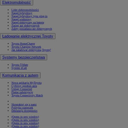
Elektromobilność
Lider elektromobilności
Napęd hybrydowy
Napęd hybrydowy typu plug-in
Napęd wodorowy
Napęd elektryczny na baterię
Zasięg aut elektrycznych
Zalety posiadania aut elektrycznych
Ładowanie elektrycznej Toyoty
Toyota HomeCharge
Toyota Charging Network
Jak naładować elektryczną Toyotę?
Systemy bezpieczeństwa
Toyota T-Mate
System eCall
Komunikacja z autem
Nowa aplikacja MyToyota
Cyfrowy opiekun auta
Usługi Connected
Płatne subskrypcje
Toyota Connectivity Match
Skontaktuj się z nami
Polityka ciasteczek
Deklaracja dostępności
(Opens in new window)
(Opens in new window)
(Opens in new window)
(Opens in new window)