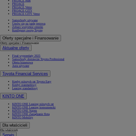
PROACE Max
PROACE
PROACE Verso
PROACE CITY
PROACE CITY Verso
Samochody używane
Umów się na jazdę testową
Zobacz wszystkie cenniki
Konfiguruj swoją Toyotę
Oferty specjalne i Finansowanie
Oferty specjalne i Finansowanie
Aktualne oferty
Finał wyprzedaży 2025
Samochody dostawcze Toyota Professional
Oferta biznesowa
Auta używane
Toyota Financial Services
Kredyt niższych rat Toyota Easy
Kredyt standardowy
Leasing standardowy
KINTO ONE
KINTO ONE Leasing niższych rat
KINTO ONE Leasing konsumencki
KINTO ONE Najem
KINTO ONE Zarządzanie flotą
KINTO Mobility
Dla właścicieli
Dla właścicieli
Serwis