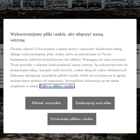
Wykorzystujemy pliki cookie, aby ulepszyć naszą
witrynę
Chcemy ułatwić Ci korzystanie z naszej strony i usprawnić świadczenie usług,
Na japoński rynek wraca Toyota Land Cruiser 70. Stworzony do jazdy w najtrudniejszych warunkach
pojazd będzie wyposażony w mocny turbodoładowany silnik Diesla, udoskonalony układ jezdny oraz
dlatego wykorzystujemy pliki cookie, które są umieszczane na Twoim
najnowsze systemy bezpieczeństwa i wsparcia kierowcy.
komputerze, telefonie komórkowym lub tablecie. Pomagają one nam zrozumieć
Twoje potrzeby i ulepszać funkcjonalność naszej witryny. Są wykorzystywane do
Land Cruiser z serii 70 po raz pierwszy został zaprezentowany przez Toyotę w 1984 roku i z modyfikacjami jest
dostarczania usług i narzędzi osób trzecich, a także służą do celów reklamowych.
produkowana do dziś, nie raz dowodząc swojej trwałości i niezawodności. Legendarny samochód wraca obecnie
Zalecamy akceptację wszystkich plików cookie. Jeżeli nie wyrażasz na to zgody,
na rynek japoński wyposażony w mocny, turbodoładowany silnik Diesla, znany z dostępnych w Europie
modeli Hilux i Land Cruiser 250. Dodać do tego należy udoskonalony układ jezdny i nowoczesne systemy
możesz łatwo zmienić ich ustawienia. Szczegółowe informacje na ten temat
ułatwiające jazdę po bezdrożach.
znajdziesz w naszej
Polityce plików cookie.
Odrzuć wszystkie
Zaakceptuj wszystkie
Ustawienia plików cookie