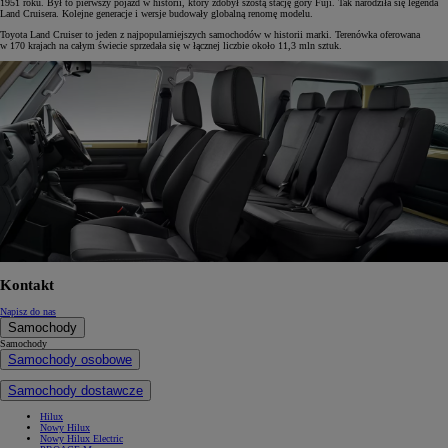
1951 roku. Był to pierwszy pojazd w historii, który zdobył szóstą stację góry Fuji. Tak narodziła się legenda
Land Cruisera. Kolejne generacje i wersje budowały globalną renomę modelu.
Toyota Land Cruiser to jeden z najpopularniejszych samochodów w historii marki. Terenówka oferowana
w 170 krajach na całym świecie sprzedała się w łącznej liczbie około 11,3 mln sztuk.
Kontakt
Napisz do nas
Samochody
Samochody
Samochody osobowe
Samochody dostawcze
Hilux
Nowy Hilux
Nowy Hilux Electric