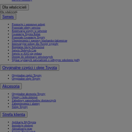
Dla właścicieli
Dla właścicieli
Serwis
Promocje i sezonowe usługi
Pozostałe oferty serwisu
Rezerwacja wizyty w serwisie
Gwarancja Toyota Relax
Pozostałe Gwarancje Toyoty
Ubezpieczenia i naprawy blacharsko-lakiernicze
Innowacyjne usługi dla Twojej wygody
Bezpłatne Akcje Serwisowe
Serwis Dobrych Cen
Serwis w ASO się opłaca
Dostęp do informacji serwisowych
Wykaz wydanych zaświadczeń o odbytym szkoleniu (pdf)
Oryginalne części i oleje Toyota
Oryginalne części Toyoty
Oryginalne oleje Toyoty
Akcesoria
Oryginalne akcesoria Toyoty
Opony i koła zimowe
Zabudowy samochodów dostawczych
Zabezpieczenia i alarmy
Sklep Toyoty
Strefa klienta
Aplikacja MyToyota
Instrukcje obsługi
Aktualizacja map
System Bluetooth®