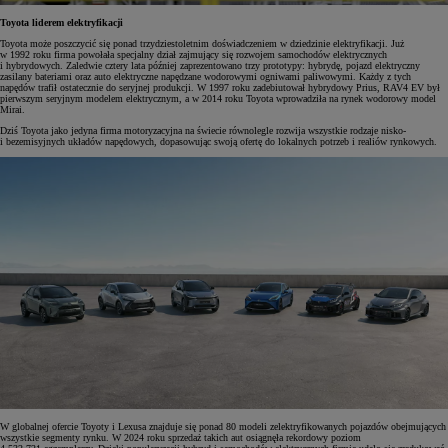
Toyota liderem elektryfikacji
Toyota może poszczycić się ponad trzydziestoletnim doświadczeniem w dziedzinie elektryfikacji. Już
w 1992 roku firma powołała specjalny dział zajmujący się rozwojem samochodów elektrycznych
i hybrydowych. Zaledwie cztery lata później zaprezentowano trzy prototypy: hybrydę, pojazd elektryczny
zasilany bateriami oraz auto elektryczne napędzane wodorowymi ogniwami paliwowymi. Każdy z tych
napędów trafił ostatecznie do seryjnej produkcji. W 1997 roku zadebiutował hybrydowy Prius, RAV4 EV był
pierwszym seryjnym modelem elektrycznym, a w 2014 roku Toyota wprowadziła na rynek wodorowy model
Mirai.
Dziś Toyota jako jedyna firma motoryzacyjna na świecie równolegle rozwija wszystkie rodzaje nisko-
i bezemisyjnych układów napędowych, dopasowując swoją ofertę do lokalnych potrzeb i realiów rynkowych.
W globalnej ofercie Toyoty i Lexusa znajduje się ponad 80 modeli zelektryfikowanych pojazdów obejmujących
wszystkie segmenty rynku. W 2024 roku sprzedaż takich aut osiągnęła rekordowy poziom