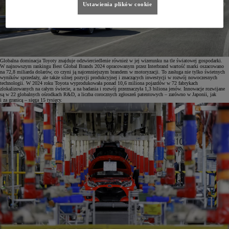
Ustawienia plików cookie
Globalna dominacja Toyoty znajduje odzwierciedlenie również w jej wizerunku na tle światowej gospodarki.
W najnowszym rankingu Best Global Brands 2024 opracowanym przez Interbrand wartość marki oszacowano
na 72,8 miliarda dolarów, co czyni ją najcenniejszym brandem w motoryzacji. To zasługa nie tylko świetnych
wyników sprzedaży, ale także silnej pozycji produkcyjnej i znaczących inwestycji w rozwój nowoczesnych
technologii. W 2024 roku Toyota wyprodukowała ponad 10,6 miliona pojazdów w 72 fabrykach
zlokalizowanych na całym świecie, a na badania i rozwój przeznaczyła 1,3 biliona jenów. Innowacje rozwijane
są w 22 globalnych ośrodkach R&D, a liczba corocznych zgłoszeń patentowych – zarówno w Japonii, jak
i za granicą – sięga 15 tysięcy.