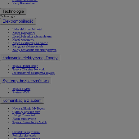
Karty Ratownicze
Technologie
Technologie
Elektromobilność
Lider elektromobilności
Napęd hybrydowy
Napęd hybrydowy typu plug-in
Napęd wodorowy
Napęd elektryczny na baterię
Zasięg aut elektrycznych
Zalety posiadania aut elektrycznych
Ładowanie elektrycznej Toyoty
Toyota HomeCharge
Toyota Charging Network
Jak naładować elektryczną Toyotę?
Systemy bezpieczeństwa
Toyota T-Mate
System eCall
Komunikacja z autem
Nowa aplikacja MyToyota
Cyfrowy opiekun auta
Usługi Connected
Płatne subskrypcje
Toyota Connectivity Match
Skontaktuj się z nami
Polityka ciasteczek
Deklaracja dostępności