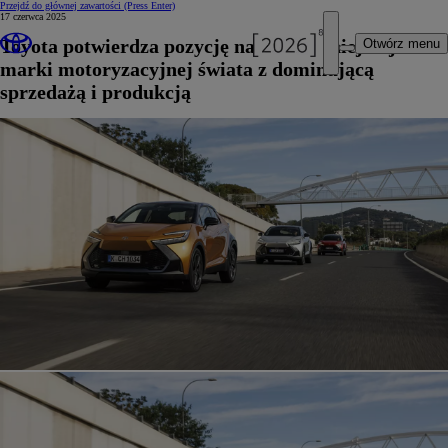
Przejdź do głównej zawartości
(Press Enter)
17 czerwca 2025
Toyota potwierdza pozycję najpopularniejszej
Otwórz menu
marki motoryzacyjnej świata z dominującą
sprzedażą i produkcją