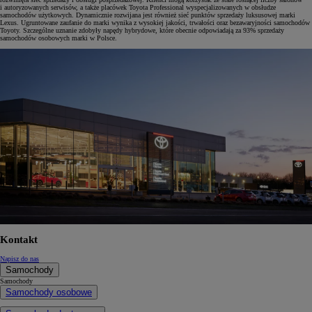
i autoryzowanych serwisów, a także placówek Toyota Professional wyspecjalizowanych w obsłudze
samochodów użytkowych. Dynamicznie rozwijana jest również sieć punktów sprzedaży luksusowej marki
Lexus. Ugruntowane zaufanie do marki wynika z wysokiej jakości, trwałości oraz bezawaryjności samochodów
Toyoty. Szczególne uznanie zdobyły napędy hybrydowe, które obecnie odpowiadają za 93% sprzedaży
samochodów osobowych marki w Polsce.
Kontakt
Napisz do nas
Samochody
Samochody
Samochody osobowe