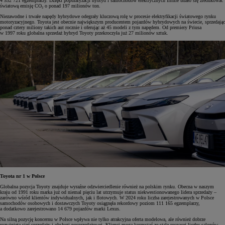
4 532 721 egzemplarzy. Dzięki popularyzacji hybryd i samochodów elektrycznych firmie udało się zredukować
światową emisję CO₂ o ponad 197 milionów ton.
Niezawodne i trwałe napędy hybrydowe odegrały kluczową rolę w procesie elektryfikacji światowego rynku
motoryzacyjnego. Toyota jest obecnie największym producentem pojazdów hybrydowych na świecie, sprzedając
ponad cztery miliony takich aut rocznie i oferując aż 45 modeli z tym napędem. Od premiery Priusa
w 1997 roku globalna sprzedaż hybryd Toyoty przekroczyła już 27 milionów sztuk.
Toyota nr 1 w Polsce
Globalna pozycja Toyoty znajduje wyraźne odzwierciedlenie również na polskim rynku. Obecna w naszym
kraju od 1991 roku marka już od niemal pięciu lat utrzymuje status niekwestionowanego lidera sprzedaży –
zarówno wśród klientów indywidualnych, jak i flotowych. W 2024 roku liczba zarejestrowanych w Polsce
samochodów osobowych i dostawczych Toyoty osiągnęła rekordowy poziom 111 165 egzemplarzy,
a dodatkowo zarejestrowano 14 679 pojazdów marki Lexus.
Na silną pozycję koncernu w Polsce wpływa nie tylko atrakcyjna oferta modelowa, ale również dobrze
rozwinięta sieć sprzedaży i obsługi posprzedażowej. Klienci mogą korzystać ze stale rosnącej liczby salonów