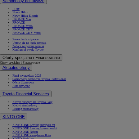
Samochody dostawcze
Hilux
Nowy Hilux
Nowy Hilux Electric
PROACE Max
PROACE
PROACE Verso
PROACE CITY
PROACE CITY Verso
Samochody używane
Umów się na jazdę testową
Zobacz wszystkie cenniki
Konfiguruj swoją Toyotę
Oferty specjalne i Finansowanie
Oferty specjalne i Finansowanie
Aktualne oferty
Finał wyprzedaży 2025
Samochody dostawcze Toyota Professional
Oferta biznesowa
Auta używane
Toyota Financial Services
Kredyt niższych rat Toyota Easy
Kredyt standardowy
Leasing standardowy
KINTO ONE
KINTO ONE Leasing niższych rat
KINTO ONE Leasing konsumencki
KINTO ONE Najem
KINTO ONE Zarządzanie flotą
KINTO Mobility