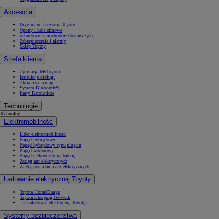
Akcesoria
Oryginalne akcesoria Toyoty
Opony i koła zimowe
Zabudowy samochodów dostawczych
Zabezpieczenia i alarmy
Sklep Toyoty
Strefa klienta
Aplikacja MyToyota
Instrukcje obsługi
Aktualizacja map
System Bluetooth®
Karty Ratownicze
Technologie
Technologie
Elektromobilność
Lider elektromobilności
Napęd hybrydowy
Napęd hybrydowy typu plug-in
Napęd wodorowy
Napęd elektryczny na baterię
Zasięg aut elektrycznych
Zalety posiadania aut elektrycznych
Ładowanie elektrycznej Toyoty
Toyota HomeCharge
Toyota Charging Network
Jak naładować elektryczną Toyotę?
Systemy bezpieczeństwa