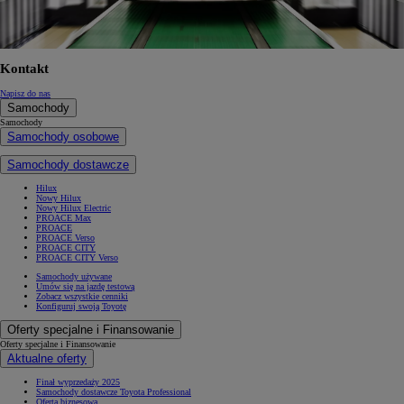
Kontakt
Napisz do nas
Samochody
Samochody
Samochody osobowe
Samochody dostawcze
Hilux
Nowy Hilux
Nowy Hilux Electric
PROACE Max
PROACE
PROACE Verso
PROACE CITY
PROACE CITY Verso
Samochody używane
Umów się na jazdę testową
Zobacz wszystkie cenniki
Konfiguruj swoją Toyotę
Oferty specjalne i Finansowanie
Oferty specjalne i Finansowanie
Aktualne oferty
Finał wyprzedaży 2025
Samochody dostawcze Toyota Professional
Oferta biznesowa