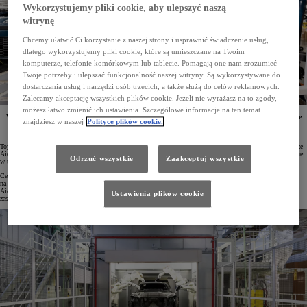
Wykorzystujemy pliki cookie, aby ulepszyć naszą
witrynę
Chcemy ułatwić Ci korzystanie z naszej strony i usprawnić świadczenie usług,
dlatego wykorzystujemy pliki cookie, które są umieszczane na Twoim
komputerze, telefonie komórkowym lub tablecie. Pomagają one nam zrozumieć
Twoje potrzeby i ulepszać funkcjonalność naszej witryny. Są wykorzystywane do
dostarczania usług i narzędzi osób trzecich, a także służą do celów reklamowych.
Zalecamy akceptację wszystkich plików cookie. Jeżeli nie wyrażasz na to zgody,
możesz łatwo zmienić ich ustawienia. Szczegółowe informacje na ten temat
W latach 30. XXI wieku Toyota planuje uruchomienie nowego zakładu produkcyjnego. W „fabryce
znajdziesz w naszej
Polityce plików cookie.
przyszłości” mają powstawać innowacyjne modele samochodów wytwarzane z zastosowaniem
najnowocześniejszych technologii.
Toyota zamierza wybudować nowy zakład produkcyjny w dzielnicy Teihoucho w mieście Toyota w prefekturze
Aichi. Fabryka miałaby rozpocząć działalność na początku lat 30. XXI wieku, a konkretne modele wytwarzane
Odrzuć wszystkie
Zaakceptuj wszystkie
w tym obiekcie na razie nie są jednak znane.
Celem powstania nowego zakładu jest utrzymanie rocznej zdolności produkcyjnej Toyoty w Japonii
na poziomie trzech milionów samochodów. Projekt realizowany jest we współpracy z władzami prefektury
Aichi, magistratem miasta Toyota oraz lokalną społecznością. Obiekt ma być „fabryką przyszłości”, w której
Ustawienia plików cookie
zastosowane zostaną najnowocześniejsze technologie produkcji.