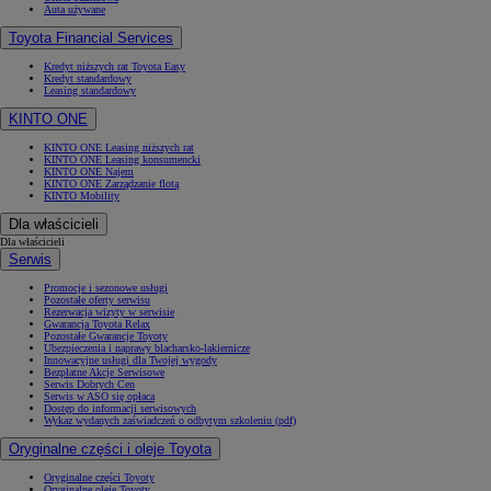
Auta używane
Toyota Financial Services
Kredyt niższych rat Toyota Easy
Kredyt standardowy
Leasing standardowy
KINTO ONE
KINTO ONE Leasing niższych rat
KINTO ONE Leasing konsumencki
KINTO ONE Najem
KINTO ONE Zarządzanie flotą
KINTO Mobility
Dla właścicieli
Dla właścicieli
Serwis
Promocje i sezonowe usługi
Pozostałe oferty serwisu
Rezerwacja wizyty w serwisie
Gwarancja Toyota Relax
Pozostałe Gwarancje Toyoty
Ubezpieczenia i naprawy blacharsko-lakiernicze
Innowacyjne usługi dla Twojej wygody
Bezpłatne Akcje Serwisowe
Serwis Dobrych Cen
Serwis w ASO się opłaca
Dostęp do informacji serwisowych
Wykaz wydanych zaświadczeń o odbytym szkoleniu (pdf)
Oryginalne części i oleje Toyota
Oryginalne części Toyoty
Oryginalne oleje Toyoty