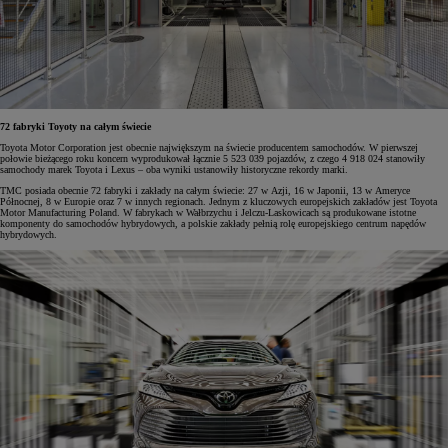
72 fabryki Toyoty na całym świecie
Toyota Motor Corporation jest obecnie największym na świecie producentem samochodów. W pierwszej
połowie bieżącego roku koncern wyprodukował łącznie 5 523 039 pojazdów, z czego 4 918 024 stanowiły
samochody marek Toyota i Lexus – oba wyniki ustanowiły historyczne rekordy marki.
TMC posiada obecnie 72 fabryki i zakłady na całym świecie: 27 w Azji, 16 w Japonii, 13 w Ameryce
Północnej, 8 w Europie oraz 7 w innych regionach. Jednym z kluczowych europejskich zakładów jest Toyota
Motor Manufacturing Poland. W fabrykach w Wałbrzychu i Jelczu-Laskowicach są produkowane istotne
komponenty do samochodów hybrydowych, a polskie zakłady pełnią rolę europejskiego centrum napędów
hybrydowych.