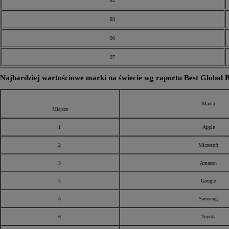
82
89
90
97
Najbardziej wartościowe marki na świecie wg raportu Best Global 
Marka
Miejsce
1
Apple
2
Microsoft
3
Amazon
4
Google
5
Samsung
6
Toyota