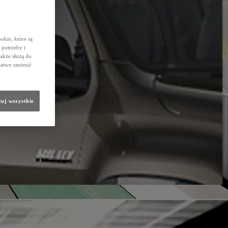
okie, które są
potrzeby i
także służą do
łatwo zmienić
uj wszystkie