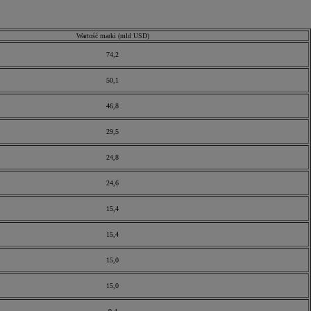
Wartość marki (mld USD)
74,2
50,1
46,8
29,5
24,8
24,6
15,4
15,4
15,0
15,0