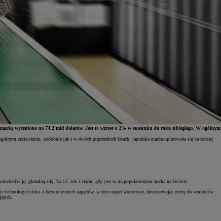
ą markę wyceniono na 74,2 mld dolarów. Jest to wzrost o 2% w stosunku do roku ubiegłego. W ogólnym
ogólnym zestawieniu, podobnie jak i w dwóch poprzednich latach, japońska marka uplasowała się na szóstej
.
rdza jej globalną siłę. To 15. rok z rzędu, gdy jest to najpopularniejsza marka na świecie.
stkie technologie nisko- i bezemisyjnych napędów, w tym napęd wodorowy, dostosowując ofertę do warunków
yjnych.