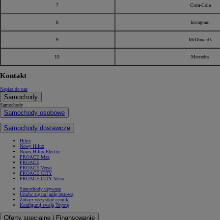
7
Coca-Cola
8
Instagram
9
McDonald’s
10
Mercedes
Kontakt
Napisz do nas
Samochody
Samochody
Samochody osobowe
Samochody dostawcze
Hilux
Nowy Hilux
Nowy Hilux Electric
PROACE Max
PROACE
PROACE Verso
PROACE CITY
PROACE CITY Verso
Samochody używane
Umów się na jazdę testową
Zobacz wszystkie cenniki
Konfiguruj swoją Toyotę
Oferty specjalne i Finansowanie