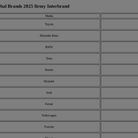
bal Brands 2025 firmy Interbrand
Marka
Toyota
Mercedes-Benz
BMW
Tesla
Honda
Hyundai
Audi
Ferrari
Volkswagen
Porsche