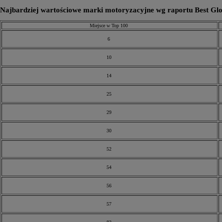
Najbardziej wartościowe marki motoryzacyjne wg raportu Best Glo
Miejsce w Top 100
6
10
14
25
29
30
52
54
56
57