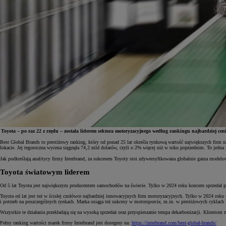
Toyota – po raz 22 z rzędu – została liderem sektora motoryzacyjnego według rankingu najbardziej 
Best Global Brands to prestiżowy ranking, który od ponad 25 lat określa rynkową wartość największych firm 
lokacie. Jej tegoroczna wycena sięgnęła 74,2 mld dolarów, czyli o 2% więcej niż w roku poprzednim. To jedna z
Jak podkreślają analitycy firmy Interbrand, za sukcesem Toyoty stoi zdywersyfikowana globalnie gama mod
Od
197 400 zł
netto
Toyota światowym liderem
PROACE Max
Od 5 lat Toyota jest największym producentem samochodów na świecie. Tylko w 2024 roku koncern sprzedał pon
RÓWNIEŻ ELECTRIC
Toyota od lat jest też w ścisłej czołówce najbardziej innowacyjnych firm motoryzacyjnych. Tylko w 2024 rok
i potrzeb na poszczególnych rynkach. Marka osiąga też sukcesy w motorsporcie, m.in. w prestiżowych cykl
Wszystkie te działania przekładają się na wysoką sprzedaż oraz przyspieszanie tempa dekarbonizacji. Klientom
Pełny ranking wartości marek firmy Interbrand jest dostępny na:
https://interbrand.com/best-global-brands/