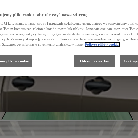
jemy pliki cookie, aby ulepszyć naszą witrynę
ć Ci korzystanie z naszej strony i usprawnić świadczenie usług, dlatego wykorzystujemy pliki co
na Twoim komputerze, telefonie komórkowym lub tablecie. Pomagają one nam zrozumieć Twoje 
cjonalność naszej witryny. Są wykorzystywane do dostarczania usług i narzędzi osób trzecich, a 
wych. Zalecamy akceptację wszystkich plików cookie. Jeżeli nie wyrażasz na to zgody, możesz 
a. Szczegółowe informacje na ten temat znajdziesz w naszej
Polityce plików cookie.
nia plików cookie
Odrzuć wszystkie
Zaakcept