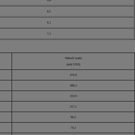
9,4
8,5
8,1
7,2
Wartość marki
(mld USD)
470,9
388,5
319,9
317,1
90,5
74,2