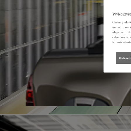
Wykorzystu
Chcemy ułatwi
umieszczane 
ulepszać funk
celów reklamo
ich ustawieni
Ustawie