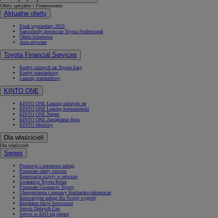
Oferty specjalne i Finansowanie
Aktualne oferty
Finał wyprzedaży 2025
Samochody dostawcze Toyota Professional
Oferta biznesowa
Auta używane
Od
117 670 zł
netto
Toyota Financial Services
PROACE CITY
Kredyt niższych rat Toyota Easy
Kredyt standardowy
RÓWNIEŻ ELECTRIC
Leasing standardowy
KINTO ONE
KINTO ONE Leasing niższych rat
KINTO ONE Leasing konsumencki
KINTO ONE Najem
KINTO ONE Zarządzanie flotą
KINTO Mobility
Dla właścicieli
Dla właścicieli
Serwis
Promocje i sezonowe usługi
Pozostałe oferty serwisu
Rezerwacja wizyty w serwisie
Gwarancja Toyota Relax
Pozostałe Gwarancje Toyoty
Ubezpieczenia i naprawy blacharsko-lakiernicze
Innowacyjne usługi dla Twojej wygody
Bezpłatne Akcje Serwisowe
Serwis Dobrych Cen
Serwis w ASO się opłaca