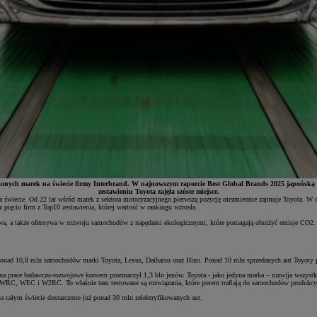
cenionych marek na świecie firmy Interbrand. W najnowszym raporcie Best Global Brands 2025 japońsk
zestawieniu Toyota zajęła szóste miejsce.
na świecie. Od 22 lat wśród marek z sektora motoryzacyjnego pierwszą pozycję niezmiennie zajmuje Toyota. W 
 pięciu firm z Top10 zestawienia, której wartość w rankingu wzrosła.
elowa, a także ofensywa w rozwoju samochodów z napędami ekologicznymi, które pomagają obniżyć emisje CO2
ad 10,8 mln samochodów marki Toyota, Lexus, Daihatsu oraz Hino. Ponad 10 mln sprzedanych aut Toyoty potwie
u na prace badawczo-rozwojowe koncern przeznaczył 1,3 bln jenów. Toyota - jako jedyna marka – rozwija wszy
ach WRC, WEC i W2RC. To właśnie tam testowane są rozwiązania, które potem trafiają do samochodów produkc
 na całym świecie dostarczono już ponad 30 mln zelektryfikowanych aut.