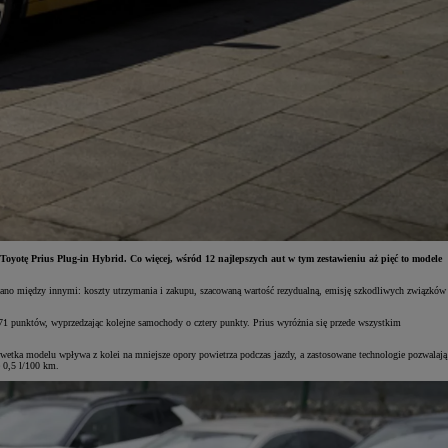
tę Prius Plug-in Hybrid. Co więcej, wśród 12 najlepszych aut w tym zestawieniu aż pięć to modele
wano między innymi: koszty utrzymania i zakupu, szacowaną wartość rezydualną, emisję szkodliwych związków
71 punktów, wyprzedzając kolejne samochody o cztery punkty. Prius wyróżnia się przede wszystkim
etka modelu wpływa z kolei na mniejsze opory powietrza podczas jazdy, a zastosowane technologie pozwalają
e 0,5 l/100 km.