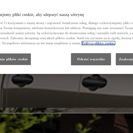
jemy pliki cookie, aby ulepszyć naszą witrynę
ć Ci korzystanie z naszej strony i usprawnić świadczenie usług, dlatego wykorzystujemy pliki co
na Twoim komputerze, telefonie komórkowym lub tablecie. Pomagają one nam zrozumieć Twoje 
cjonalność naszej witryny. Są wykorzystywane do dostarczania usług i narzędzi osób trzecich, a 
wych. Zalecamy akceptację wszystkich plików cookie. Jeżeli nie wyrażasz na to zgody, możesz 
a. Szczegółowe informacje na ten temat znajdziesz w naszej
Polityce plików cookie.
nia plików cookie
Odrzuć wszystkie
Zaakcept