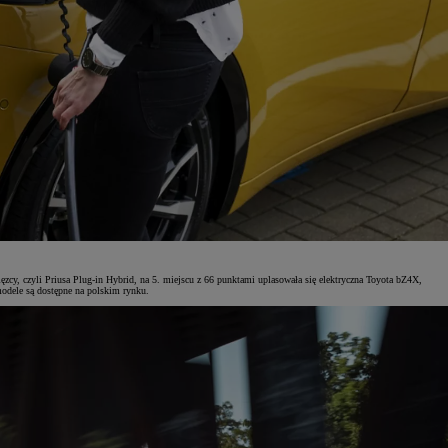
zcy, czyli Priusa Plug-in Hybrid, na 5. miejscu z 66 punktami uplasowała się elektryczna Toyota bZ4X,
modele są dostępne na polskim rynku.