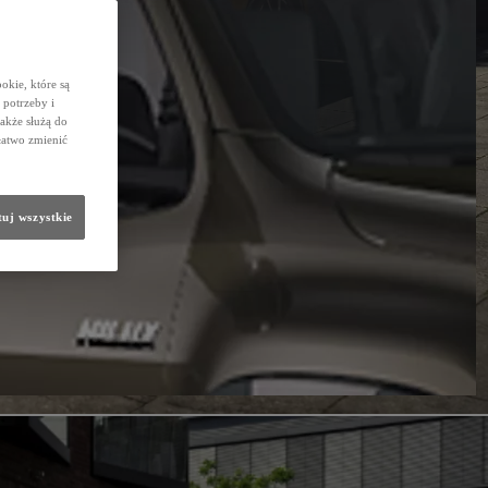
okie, które są
potrzeby i
także służą do
łatwo zmienić
uj wszystkie