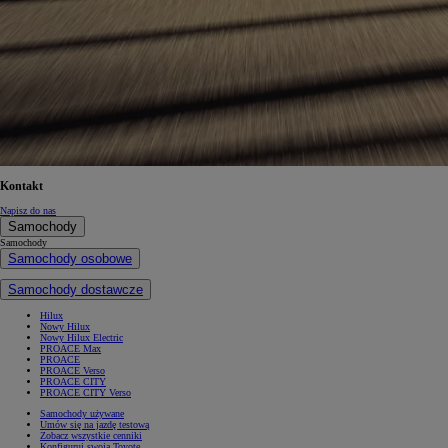
Od
117 670 zł
netto
PROACE CITY
RÓWNIEŻ ELECTRIC
Kontakt
Napisz do nas
Samochody
Samochody
Samochody osobowe
Samochody dostawcze
Hilux
Nowy Hilux
Nowy Hilux Electric
PROACE Max
PROACE
PROACE Verso
PROACE CITY
PROACE CITY Verso
Samochody używane
Umów się na jazdę testową
Zobacz wszystkie cenniki
Konfiguruj swoją Toyotę