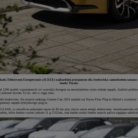
ki Efektywnej Energetycznie (ACEEE) najbardziej przyjaznym dla środowiska samochodem uznano Toyo
marki Toyota.
ponad 1200 modeli wyposażonych we wszystkie dostępne na amerykańskim rynku rodzaje napędu. Analizie podda
e pokonać dystans 15 tys. mil w ciągu roku.
la środowiska. Na szczycie rankingu Greener Cars 2024 znalazła się Toyota Prius Plug-in Hybrid z wynikiem 
generacji napędu hybrydowego plug-in.
,6 kWh, co umożliwia pokonanie nawet do 86 km przy użyciu samej energii elektrycznej. Aerodynamiczna sylw
delu, która średnio wynosi jedynie 11 g CO2/km, oraz bardzo niskie średnie zużycie paliwa sięgające zaledwi