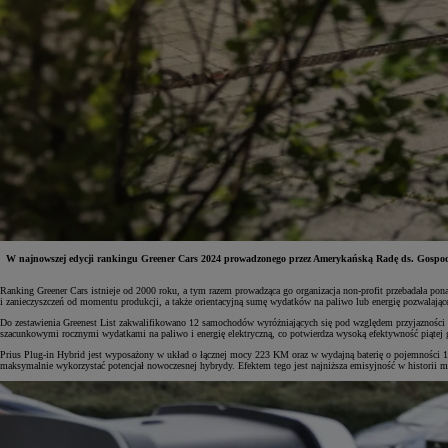
W najnowszej edycji rankingu Greener Cars 2024 prowadzonego przez Amerykańską Radę ds. Gospodar
Ranking Greener Cars istnieje od 2000 roku, a tym razem prowadząca go organizacja non-profit przebadała 
i zanieczyszczeń od momentu produkcji, a także orientacyjną sumę wydatków na paliwo lub energię pozwalając
Do zestawienia Greenest List zakwalifikowano 12 samochodów wyróżniających się pod względem przyjazności d
Od
197 400 zł
netto
szacunkowymi rocznymi wydatkami na paliwo i energię elektryczną, co potwierdza wysoką efektywność piątej 
Prius Plug-in Hybrid jest wyposażony w układ o łącznej mocy 223 KM oraz w wydajną baterię o pojemności 13
PROACE Max
maksymalnie wykorzystać potencjał nowoczesnej hybrydy. Efektem tego jest najniższa emisyjność w historii mo
RÓWNIEŻ ELECTRIC