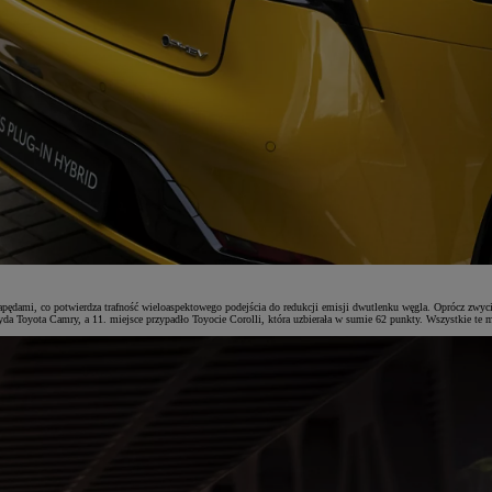
pędami, co potwierdza trafność wieloaspektowego podejścia do redukcji emisji dwutlenku węgla. Oprócz zwycię
yda Toyota Camry, a 11. miejsce przypadło Toyocie Corolli, która uzbierała w sumie 62 punkty. Wszystkie te 