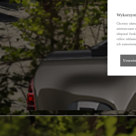
Wykorzystu
Chcemy ułatwi
umieszczane 
ulepszać funk
celów reklamo
ich ustawieni
Ustawie