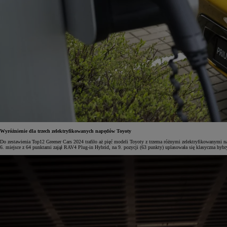
Wyróżnienie dla trzech zelektryfikowanych napędów Toyoty
Do zestawienia Top12 Greener Cars 2024 trafiło aż pięć modeli Toyoty z trzema różnymi zelektryfikowanymi na
6. miejsce z 64 punktami zajął RAV4 Plug-in Hybrid, na 9. pozycji (63 punkty) uplasowała się klasyczna hybr