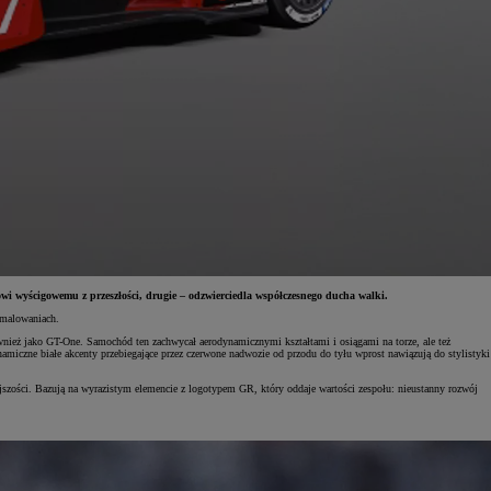
 wyścigowemu z przeszłości, drugie – odzwierciedla współczesnego ducha walki.
 malowaniach.
eż jako GT-One. Samochód ten zachwycał aerodynamicznymi kształtami i osiągami na torze, ale też
iczne białe akcenty przebiegające przez czerwone nadwozie od przodu do tyłu wprost nawiązują do stylistyki
ości. Bazują na wyrazistym elemencie z logotypem GR, który oddaje wartości zespołu: nieustanny rozwój