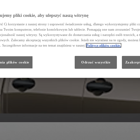
jemy pliki cookie, aby ulepszyć naszą witrynę
ć Ci korzystanie z naszej strony i usprawnić świadczenie usług, dlatego wykorzystujemy pliki co
na Twoim komputerze, telefonie komórkowym lub tablecie. Pomagają one nam zrozumieć Twoje 
cjonalność naszej witryny. Są wykorzystywane do dostarczania usług i narzędzi osób trzecich, a 
wych. Zalecamy akceptację wszystkich plików cookie. Jeżeli nie wyrażasz na to zgody, możesz 
a. Szczegółowe informacje na ten temat znajdziesz w naszej
Polityce plików cookie.
nia plików cookie
Odrzuć wszystkie
Zaakcept