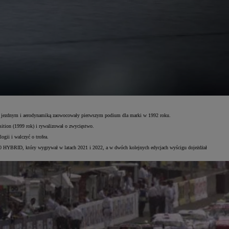
dem jezdnym i aerodynamiką zaowocowały pierwszym podium dla marki w 1992 roku.
ion (1999 rok) i rywalizował o zwycięstwo.
gii i walczyć o trofea.
10 HYBRID, który wygrywał w latach 2021 i 2022, a w dwóch kolejnych edycjach wyścigu dojeżdżał