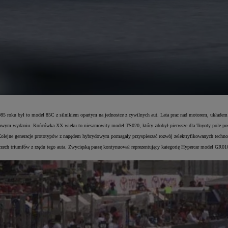
1985 roku był to model 85C z silnikiem opartym na jednostce z cywilnych aut. Lata prac nad motorem, ukła
ym wydaniu. Końcówka XX wieku to niesamowity model TS020, który zdobył pierwsze dla Toyoty pole posit
olejne generacje prototypów z napędem hybrydowym pomagały przyspieszać rozwój zelektryfikowanych technolo
ech triumfów z rzędu tego auta. Zwycięską passę kontynuował reprezentujący kategorię Hypercar model GR0