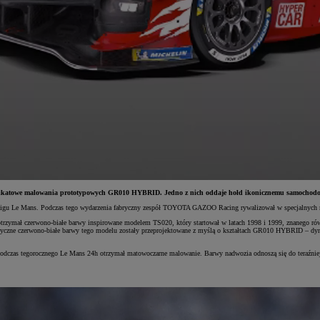
unikatowe malowania prototypowych GR010 HYBRID. Jedno z nich oddaje hołd ikonicznemu samochodowi
 wyścigu Le Mans. Podczas tego wydarzenia fabryczny zespół TOYOTA GAZOO Racing rywalizował w specjalnych
mał czerwono-białe barwy inspirowane modelem TS020, który startował w latach 1998 i 1999, znanego równi
yczne czerwono-białe barwy tego modelu zostały przeprojektowane z myślą o kształtach GR010 HYBRID – dynam
zas tegorocznego Le Mans 24h otrzymał matowoczarne malowanie. Barwy nadwozia odnoszą się do teraźniejsz