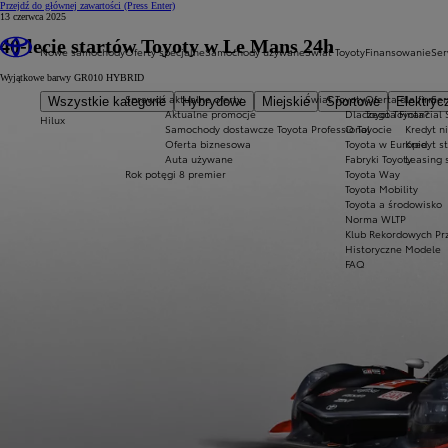
Przejdź do głównej zawartości
(Press Enter)
13 czerwca 2025
40-lecie startów Toyoty w Le Mans 24h
Nowe samochody
Oferty specjalne
Samochody używane
Świat Toyoty
Finansowanie
Ser
Wyjątkowe barwy GR010 HYBRID
Sprawdź aktualne oferty
Świat Toyoty
Oferta dla firm
Ser
Wszystkie kategorie
Hybrydowe
Miejskie
Sportowe
Elektryc
Aktualne promocje
Dlaczego Toyota?
Toyota Financial 
Hilux
Samochody dostawcze Toyota Professional
O Toyocie
Kredyt n
Oferta biznesowa
Toyota w Europie
Kredyt s
Auta używane
Fabryki Toyoty
Leasing 
Rok potęgi 8 premier
Toyota Way
Toyota Mobility
Toyota a środowisko
Norma WLTP
Klub Rekordowych Pr
Historyczne Modele
FAQ