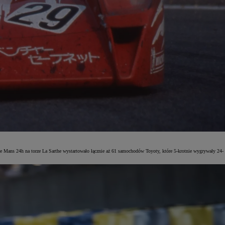
e Mans 24h na torze La Sarthe wystartowało łącznie aż 61 samochodów Toyoty, które 5-krotnie wygrywały 24-