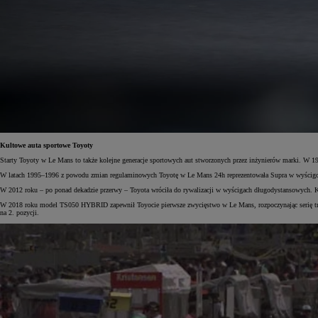
Od
117 670 zł
netto
PROACE CITY
RÓWNIEŻ ELECTRIC
Kultowe auta sportowe Toyoty
Starty Toyoty w Le Mans to także kolejne generacje sportowych aut stworzonych przez inżynierów marki. W 
W latach 1995–1996 z powodu zmian regulaminowych Toyotę w Le Mans 24h reprezentowała Supra w wyścigow
W 2012 roku – po ponad dekadzie przerwy – Toyota wróciła do rywalizacji w wyścigach długodystansowych. K
W 2018 roku model TS050 HYBRID zapewnił Toyocie pierwsze zwycięstwo w Le Mans, rozpoczynając serię trz
na 2. pozycji.