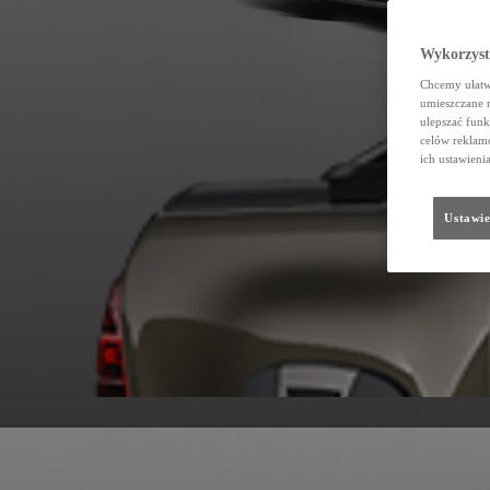
Wykorzystu
Chcemy ułatwi
umieszczane 
ulepszać funk
celów reklamo
ich ustawieni
Ustawie