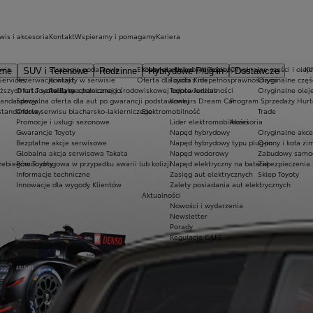
wis i akcesoria
Kontakt
Wspieramy i pomagamy
Kariera
wis
Strategia podatkowa
Ekobonus dla hybryd Toyoty
Kluby dla dzieci i młodzieży
Oryginalne części i oleje
K
zne
SUV i Terenowe
Rodzinne
Hybrydowe Plug-in
Dostawcze
Services
Rezerwacja wizyty w serwisie
Kontakt
Oferta dla osób z niepełnosprawnościami
Toyota Kids
Oryginalne częś
iższych rat Toyota Easy
Oferta serwisu mechanicznego
Polityka społecznej i środowiskowej odpowiedzialności
Toyota Juniors
Oryginalne olej
tandardowy
Specjalna oferta dla aut po gwarancji podstawowej
Konkurs Dream Car
Program Sprzedaży Hurt
standardowy
Oferta serwisu blacharsko-lakierniczego
Elektromobilność
Trade
Promocje i usługi sezonowe
Lider elektromobilności
Akcesoria
Gwarancje Toyoty
Napęd hybrydowy
Oryginalne akce
Bezpłatne akcje serwisowe
Napęd hybrydowy typu plug-in
Opony i koła z
Globalna akcja serwisowa Takata
Napęd wodorowy
Zabudowy samo
zebiegów Toyoty
Pomoc drogowa w przypadku awarii lub kolizji
Napęd elektryczny na baterię
Zabezpieczenia 
Informacje techniczne
Zasięg aut elektrycznych
Sklep Toyoty
Innowacje dla wygody Klientów
Zalety posiadania aut elektrycznych
Aktualności
Nowości i wydarzenia
Newsletter
Porady
Regulacje CAFE