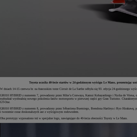
Toyota uczciła 40-lecie startów w 24-godzinnym wyścigu Le Mans, prezentując 
W dniach 14-15 czerwca br. na francuskim torze Circuit de La Sarthe odbyła się 93. edycja 24-godzinnego
GR010 HYBRID z numerem 7, prowadzony przez Mike’a Conwaya, Kamui Kobayashiego i Nycka de Vriesa, otrzy
rozbudzał wyobraźnię nowego pokolenia fanów motorsportu w pierwszej części gry Gran Turismo. Charakteryst
Od
197 400 zł
netto
GT-One.
GR010 HYBRID z numerem 8, prowadzony przez Sébastiena Buemiego, Brendona Hartleya i Ryo Hirakawę, podc
PROACE Max
i tworzenie coraz doskonalszych aut z wyścigowym rodowodem.
RÓWNIEŻ ELECTRIC
Oba prototypy wyposażono też w specjalne logo, nawiązujące do 40-lecia obecności Toyoty w Le Mans.