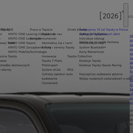
 Toyoty
INTO ONE
Praca w Toyocie
Strefa klienta
Świętujemy 35 lat Toyoty w Polsce
ci
KINTO ONE Leasing niższych rat
Dołącz do nas
Odkryj 35 wyjątkowych ofert
Aplikacja MyToyota
Ak
e
KINTO ONE Leasing konsumencki
Kontakt
Instrukcje obsługi
pr
Umów się na jazdę testową
owej Trade
KINTO ONE Najem
Skontaktuj się z nami
Aktualizacja map
Ce
KINTO ONE Zarządzanie flotą
Salony i serwisy Toyoty
System Bluetooth®
ws
KINTO Mobility
Technologie
Karty Ratownicze
mo
soria Toyoty
Innowacje
Toyota Collection
S
imowe
Toyota T-Mate
Kolekcje Toyoty
do
chodów dostawczych
Motorsport
Kolekcje Toyoty Gazoo Racing
To
i alarmy
System eCall
FAQ
Pr
Cyfrowy opiekun auta
Najczęściej zadawane pytania
Of
Ładowanie
Wykaz wydanych zaświadczeń o odbyt
KI
Connected
fi
S
u
in
w
U
si
ja
te