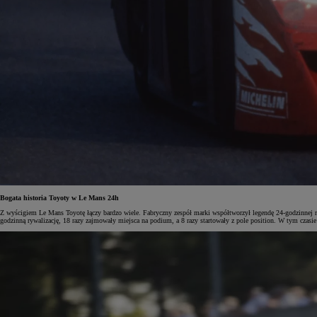
Bogata historia Toyoty w Le Mans 24h
Z wyścigiem Le Mans Toyotę łączy bardzo wiele. Fabryczny zespół marki współtworzył legendę 24-godzinnej r
godzinną rywalizację, 18 razy zajmowały miejsca na podium, a 8 razy startowały z pole position. W tym czas