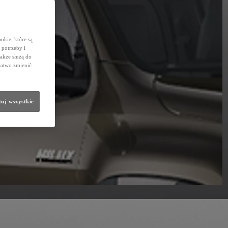
okie, które są
potrzeby i
także służą do
łatwo zmienić
uj wszystkie